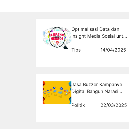
Optimalisasi Data dan
Insight Media Sosial untuk
Strategi Partai
Tips
14/04/2025
Jasa Buzzer Kampanye
Digital Bangun Narasi
Positif dan Citra Kandidat
di Dunia Maya
Politik
22/03/2025