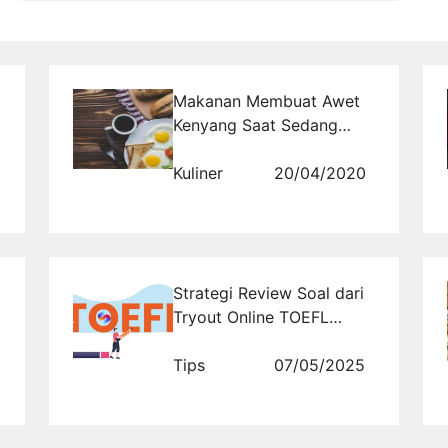
Makanan Membuat Awet
Kenyang Saat Sedang
Berpuasa
Kuliner
20/04/2020
Strategi Review Soal dari
Tryout Online TOEFL
Gratis untuk Peningkatan
Skor
Tips
07/05/2025