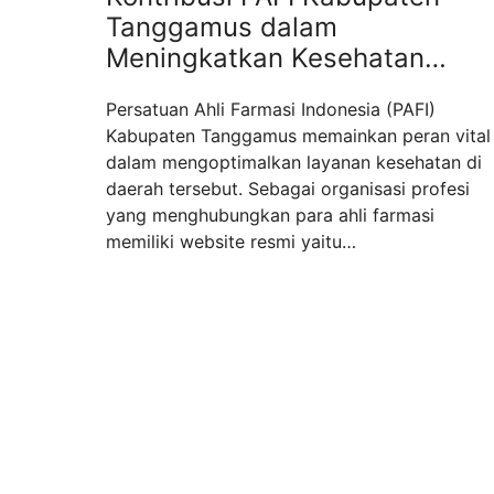
Tanggamus dalam
Meningkatkan Kesehatan
Masyarakat
Persatuan Ahli Farmasi Indonesia (PAFI)
Kabupaten Tanggamus memainkan peran vital
dalam mengoptimalkan layanan kesehatan di
daerah tersebut. Sebagai organisasi profesi
yang menghubungkan para ahli farmasi
memiliki website resmi yaitu
pafikabtanggamus.org. PAFI Kabupaten
Tanggamus berfokus pada peningkatan
kualitas layanan farmasi melalui pelatihan
berkelanjutan dan penyuluhan. Mereka
bekerja sama dengan fasilitas kesehatan
untuk memastikan penggunaan obat yang ...
Read more