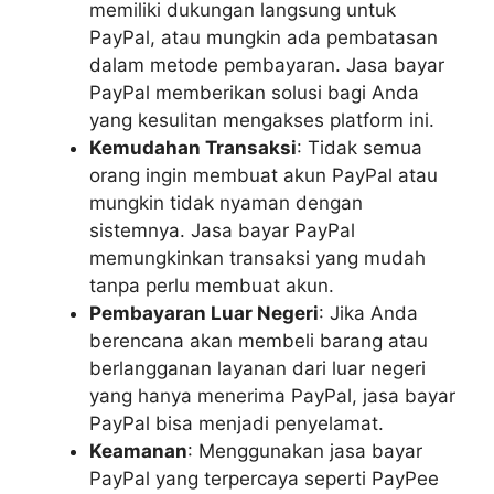
memiliki dukungan langsung untuk
PayPal, atau mungkin ada pembatasan
dalam metode pembayaran. Jasa bayar
PayPal memberikan solusi bagi Anda
yang kesulitan mengakses platform ini.
Kemudahan Transaksi
: Tidak semua
orang ingin membuat akun PayPal atau
mungkin tidak nyaman dengan
sistemnya. Jasa bayar PayPal
memungkinkan transaksi yang mudah
tanpa perlu membuat akun.
Pembayaran Luar Negeri
: Jika Anda
berencana akan membeli barang atau
berlangganan layanan dari luar negeri
yang hanya menerima PayPal, jasa bayar
PayPal bisa menjadi penyelamat.
Keamanan
: Menggunakan jasa bayar
PayPal yang terpercaya seperti PayPee