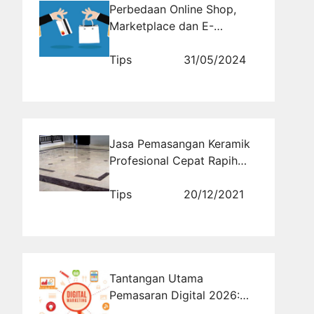
Perbedaan Online Shop,
Marketplace dan E-
Commerce
Tips
31/05/2024
Jasa Pemasangan Keramik
Profesional Cepat Rapih
dan Kuat
Tips
20/12/2021
Tantangan Utama
Pemasaran Digital 2026:
Biaya Iklan Meningkat dan