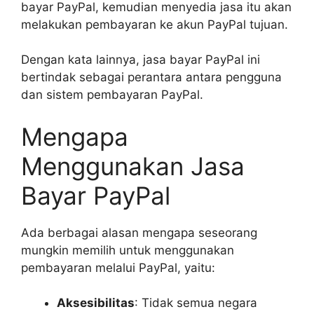
bayar PayPal, kemudian menyedia jasa itu akan
melakukan pembayaran ke akun PayPal tujuan.
Dengan kata lainnya, jasa bayar PayPal ini
bertindak sebagai perantara antara pengguna
dan sistem pembayaran PayPal.
Mengapa
Menggunakan Jasa
Bayar PayPal
Ada berbagai alasan mengapa seseorang
mungkin memilih untuk menggunakan
pembayaran melalui PayPal, yaitu:
Aksesibilitas
: Tidak semua negara