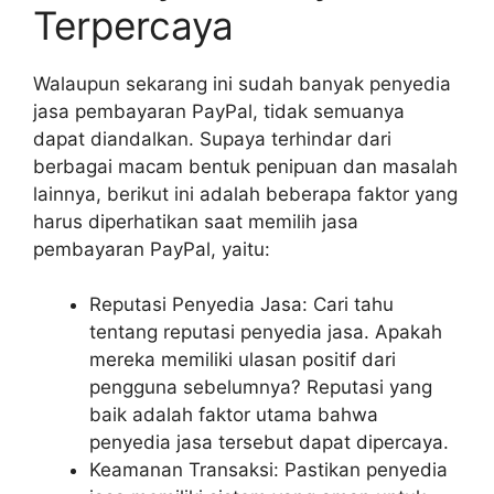
Terpercaya
Walaupun sekarang ini sudah banyak penyedia
jasa pembayaran PayPal, tidak semuanya
dapat diandalkan. Supaya terhindar dari
berbagai macam bentuk penipuan dan masalah
lainnya, berikut ini adalah beberapa faktor yang
harus diperhatikan saat memilih jasa
pembayaran PayPal, yaitu:
Reputasi Penyedia Jasa: Cari tahu
tentang reputasi penyedia jasa. Apakah
mereka memiliki ulasan positif dari
pengguna sebelumnya? Reputasi yang
baik adalah faktor utama bahwa
penyedia jasa tersebut dapat dipercaya.
Keamanan Transaksi: Pastikan penyedia