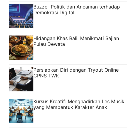
Buzzer Politik dan Ancaman terhadap
Demokrasi Digital
Hidangan Khas Bali: Menikmati Sajian
Pulau Dewata
Persiapkan Diri dengan Tryout Online
CPNS TWK
Kursus Kreatif: Menghadirkan Les Musik
yang Membentuk Karakter Anak