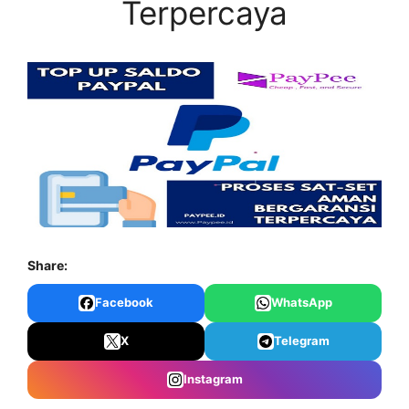
Terpercaya
Share:
Facebook
WhatsApp
X
Telegram
Instagram