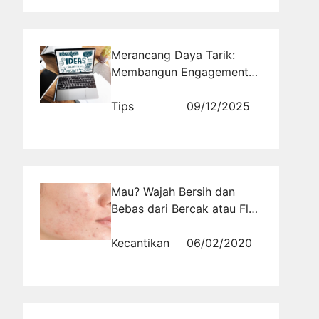
Merancang Daya Tarik:
Membangun Engagement
yang Kuat Melalui Ide
Konten Kreatif yang
Tips
09/12/2025
Tertarget
Mau? Wajah Bersih dan
Bebas dari Bercak atau Flek
Hitam
Kecantikan
06/02/2020