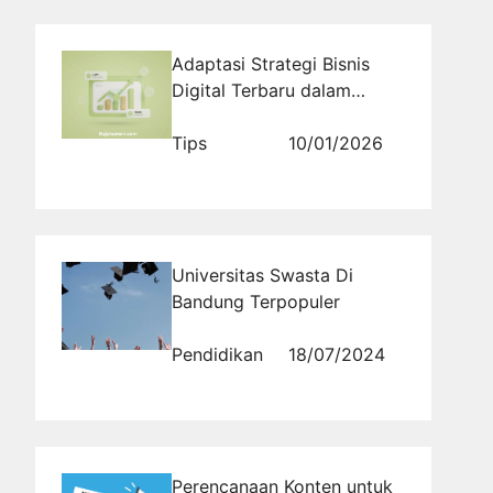
Adaptasi Strategi Bisnis
Digital Terbaru dalam
Menghadapi Dinamika
Perubahan Perilaku
Tips
10/01/2026
Konsumen Global
Universitas Swasta Di
Bandung Terpopuler
Pendidikan
18/07/2024
Perencanaan Konten untuk