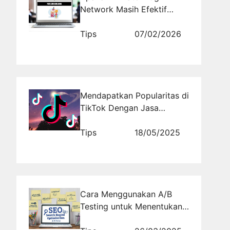
Network Masih Efektif
untuk SEO di 2026 Ini?
Tips
07/02/2026
Mendapatkan Popularitas di
TikTok Dengan Jasa
Followers dari
Rajakomen.com
Tips
18/05/2025
Cara Menggunakan A/B
Testing untuk Menentukan
Judul Artikel Terbaik