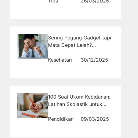
Tips
26/03/2025
Sering Pegang Gadget tapi
Mata Cepat Lelah?
Sudahkah Kamu
Menerapkan Aturan 20-20-
Kesehatan
30/12/2025
20 dengan Benar
100 Soal Ukom Kebidanan:
Latihan Skolastik untuk
Menilai Kemampuan Anda
Pendidikan
09/03/2025