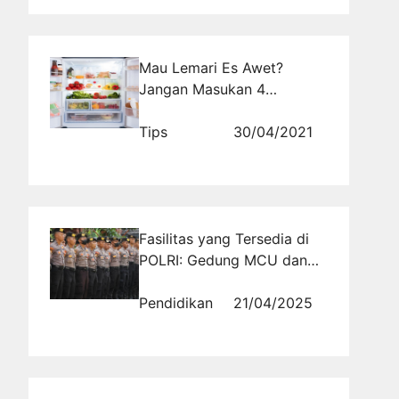
Mau Lemari Es Awet?
Jangan Masukan 4
Makanan Ini
Tips
30/04/2021
Fasilitas yang Tersedia di
POLRI: Gedung MCU dan
Rawat Inap di RS Polri Said
Sukanto
Pendidikan
21/04/2025