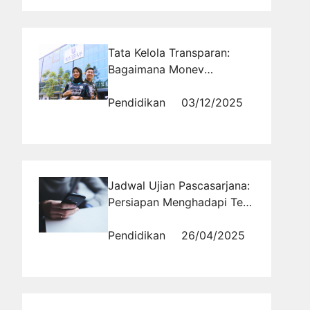
Tata Kelola Transparan:
Bagaimana Monev
Kopertais Wilayah II Jabar
Menjamin Akuntabilitas
Pendidikan
03/12/2025
Ma'soem University
Jadwal Ujian Pascasarjana:
Persiapan Menghadapi Tes
Tulis dan Wawancara
Pendidikan
26/04/2025