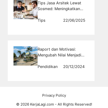
Tips Jasa Arsitek Lewat
Sosmed: Meningkatkan
Visibilitas dan Daya Tarik
Proyek Anda
Tips
22/06/2025
Raport dan Motivasi:
Mengubah Nilai Menjadi
Pemicu Perbaikan Diri
Pendidikan
20/12/2024
Privacy Policy
© 2026 KerjaLagi.com - All Rights Reserved!