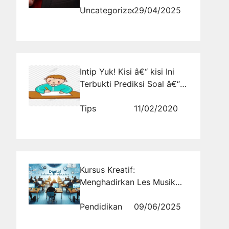
Uncategorized
29/04/2025
Intip Yuk! Kisi â€“ kisi Ini
Terbukti Prediksi Soal â€“
Soal CPNS
Tips
11/02/2020
Kursus Kreatif:
Menghadirkan Les Musik
yang Membentuk Karakter
Anak
Pendidikan
09/06/2025