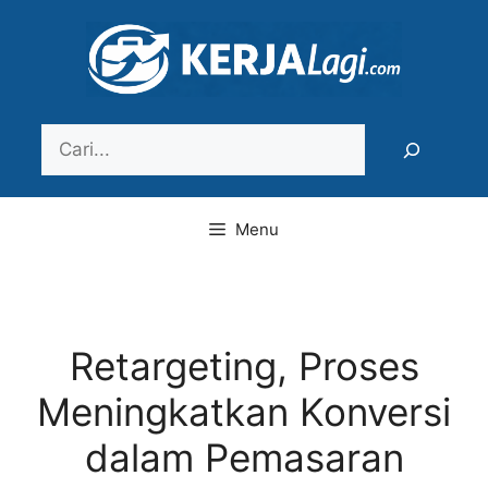
Langsung
ke
isi
Search
Menu
Retargeting, Proses
Meningkatkan Konversi
dalam Pemasaran