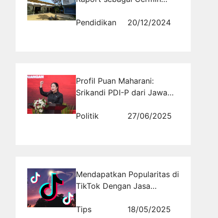
Perkembangan Siswa
Pendidikan
20/12/2024
Profil Puan Maharani:
Srikandi PDI-P dari Jawa
Tengah V yang Menjadi
Ikon Politik Nasional
Politik
27/06/2025
Mendapatkan Popularitas di
TikTok Dengan Jasa
Followers dari
Rajakomen.com
Tips
18/05/2025