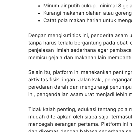
Minum air putih cukup, minimal 8 ge
Kurangi makanan olahan atau goren
Catat pola makan harian untuk meng
Dengan mengikuti tips ini, penderita asam u
tanpa harus terlalu bergantung pada obat-
penjelasan ilmiah sederhana agar pemb
memicu gejala dan makanan lain membant
Selain itu, platform ini menekankan pentin
aktivitas fisik ringan. Jalan kaki, perega
peredaran darah dan mengurangi penumpuka
ini, pengendalian asam urat menjadi lebih 
Tidak kalah penting, edukasi tentang pola
mudah diterapkan oleh siapa saja, termasu
mencegah serangan pertama. Platform ini m
dan dikemas dengan bahasa sederhana seh