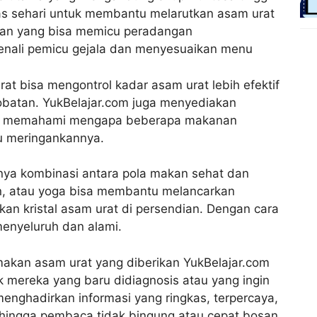
las sehari untuk membantu melarutkan asam urat
gan yang bisa memicu peradangan
enali pemicu gejala dan menyesuaikan menu
rat bisa mengontrol kadar asam urat lebih efektif
obatan. YukBelajar.com juga menyediakan
aca memahami mengapa beberapa makanan
u meringankannya.
gnya kombinasi antara pola makan sehat dan
ngan, atau yoga bisa membantu melancarkan
n kristal asam urat di persendian. Dengan cara
menyeluruh dan alami.
 makan asam urat yang diberikan YukBelajar.com
k mereka yang baru didiagnosis atau yang ingin
enghadirkan informasi yang ringkas, terpercaya,
ingga pembaca tidak bingung atau cepat bosan.