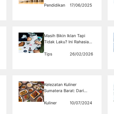
Pendidikan
17/06/2025
Masih Bikin Iklan Tapi
Tidak Laku? Ini Rahasia
Meningkatkan Efektivitas
Kampanye Digital yang
Tips
26/02/2026
Selalu Diabaikan
Kelezatan Kuliner
Sumatera Barat: Dari
Rendang hingga Sate
Padang
Kuliner
10/07/2024