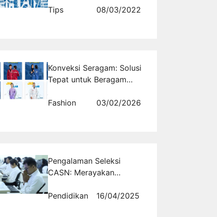
Tips
08/03/2022
Konveksi Seragam: Solusi
Tepat untuk Beragam
Kebutuhan Busana Formal
dan Custom
Fashion
03/02/2026
Pengalaman Seleksi
CASN: Merayakan
Keberhasilan dan
Mempersiapkan Diri untuk
Pendidikan
16/04/2025
Tahap Selanjutnya