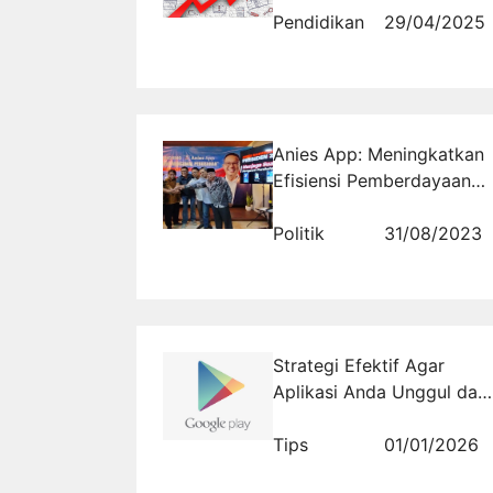
Pendidikan
29/04/2025
Anies App: Meningkatkan
Efisiensi Pemberdayaan
Relawan Pemenangan
Anies Baswedan
Politik
31/08/2023
Strategi Efektif Agar
Aplikasi Anda Unggul dan
Bertahan di Peringkat
Atas Playstore
Tips
01/01/2026