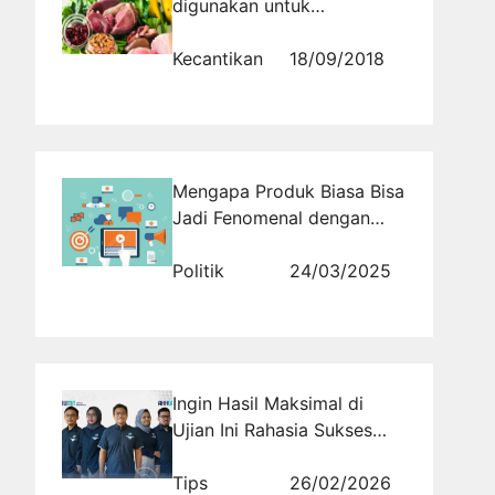
digunakan untuk
Mendapatkan Kulit Glowing
Kecantikan
18/09/2018
Mengapa Produk Biasa Bisa
Jadi Fenomenal dengan
Strategi Viral?
Politik
24/03/2025
Ingin Hasil Maksimal di
Ujian Ini Rahasia Sukses
Tembus Tes Kemampuan
Ekonomi BUMN
Tips
26/02/2026