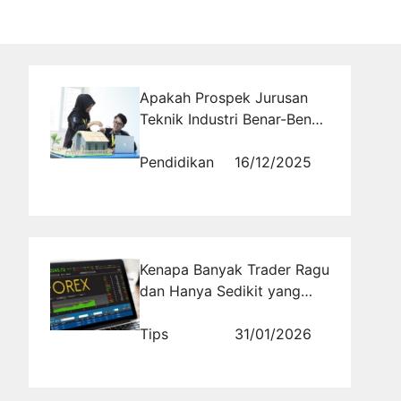
Apakah Prospek Jurusan
Teknik Industri Benar-Benar
Menjanjikan Gaji Tinggi di
Berbagai Sektor?
Pendidikan
16/12/2025
Kenapa Banyak Trader Ragu
dan Hanya Sedikit yang
Dipercaya? Ini Jawaban
soal Kredibilitas Bisnis
Tips
31/01/2026
Forex Digital