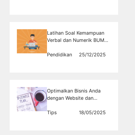
Latihan Soal Kemampuan
Verbal dan Numerik BUMN
untuk Meningkatkan Daya
Saing Peserta Seleksi
Pendidikan
25/12/2025
Optimalkan Bisnis Anda
dengan Website dan
Promosi Tanpa Biaya
Tips
18/05/2025