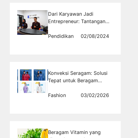
Dari Karyawan Jadi
Entrepreneur: Tantangan
dan Peluang di Bandung
Pendidikan
02/08/2024
Konveksi Seragam: Solusi
Tepat untuk Beragam
Kebutuhan Busana Formal
dan Custom
Fashion
03/02/2026
Beragam Vitamin yang