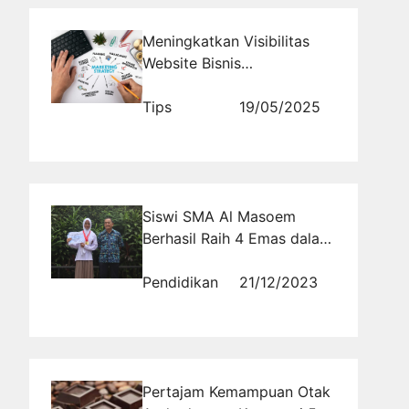
Meningkatkan Visibilitas
Website Bisnis
Dropshipping Anda dengan
Teknik Promosi Efektif
Tips
19/05/2025
Siswi SMA Al Masoem
Berhasil Raih 4 Emas dalam
Kompetisi Selam Tingkat
Provinsi
Pendidikan
21/12/2023
Pertajam Kemampuan Otak