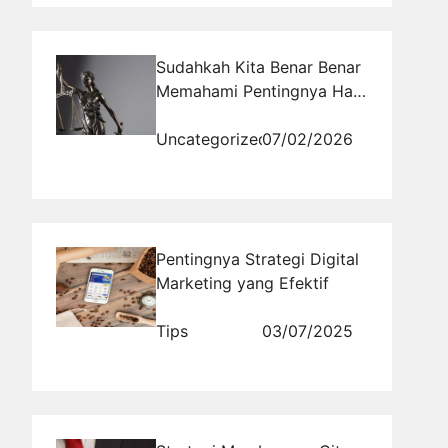
Sudahkah Kita Benar Benar
Memahami Pentingnya Hari
Kehakiman Nasional bagi
Masa Depan Hukum
Uncategorized
07/02/2026
Indonesia
Pentingnya Strategi Digital
Marketing yang Efektif
Tips
03/07/2025