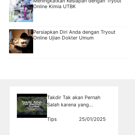
Meningkatkan Kesiapan dengan Tryout
Online Kimia UTBK
Persiapkan Diri Anda dengan Tryout
Online Ujian Dokter Umum
Takdir Tak akan Pernah
Salah karena yang
Menyusunnya adalah Al-
Haqq
Tips
25/01/2025