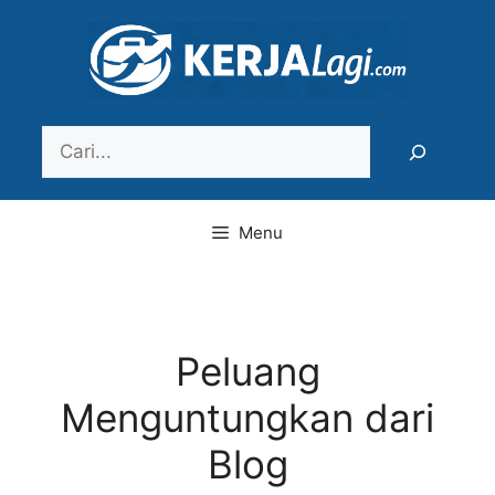
Langsung
ke
isi
Search
Menu
Peluang
Menguntungkan dari
Blog