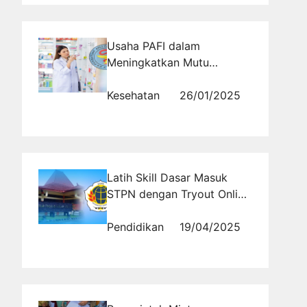
Usaha PAFI dalam
Meningkatkan Mutu
Farmasi dan Layanan
Kesehatan
Kesehatan
26/01/2025
Latih Skill Dasar Masuk
STPN dengan Tryout Online
Ini!
Pendidikan
19/04/2025