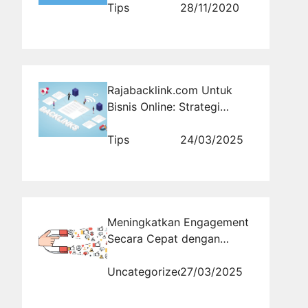
Tips
28/11/2020
Rajabacklink.com Untuk
Bisnis Online: Strategi
Backlink Berkualitas untuk
Dominasi SERP
Tips
24/03/2025
Meningkatkan Engagement
Secara Cepat dengan
Bantuan Jasa Buzzer
Profesional
Uncategorized
27/03/2025