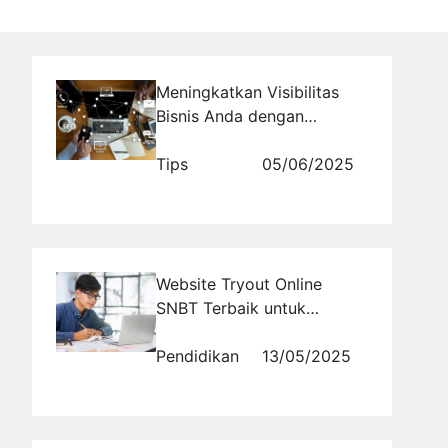
Meningkatkan Visibilitas
Bisnis Anda dengan
Promosi Website di
RajaBacklink.com
Tips
05/06/2025
Website Tryout Online
SNBT Terbaik untuk
Pemula: Panduan Belajar
Efektif dari Nol
Pendidikan
13/05/2025