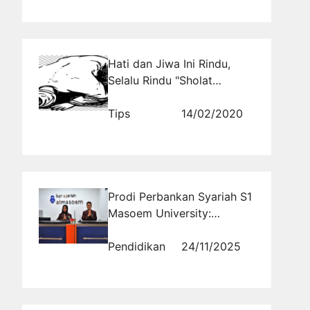
Hati dan Jiwa Ini Rindu,
Selalu Rindu "Sholat
Khusyu"
Tips
14/02/2020
Prodi Perbankan Syariah S1
Masoem University:
Membangun Profesional
Keuangan Syariah Masa
Pendidikan
24/11/2025
Depan