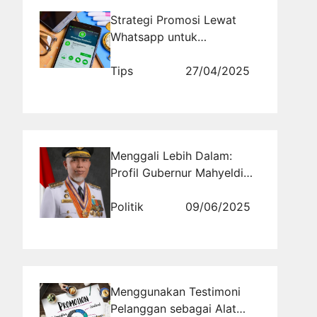
Strategi Promosi Lewat
Whatsapp untuk
Meningkatkan Penjualan
Kilat
Tips
27/04/2025
Menggali Lebih Dalam:
Profil Gubernur Mahyeldi
Ansharullah Provinsi
Sumatera Barat dan
Politik
09/06/2025
Kontribusinya dalam Politik
Daerah
Menggunakan Testimoni
Pelanggan sebagai Alat