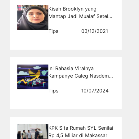
Kisah Brooklyn yang
Mantap Jadi Mualaf Setelah
Paham Tuhan di Islam Tidak
Punya Anak
Tips
03/12/2021
Ini Rahasia Viralnya
Kampanye Caleg Nasdem
di Media Sosial yang Harus
Kamu Ketahui!
Tips
10/07/2024
KPK Sita Rumah SYL Senilai
Rp 4,5 Miliar di Makassar