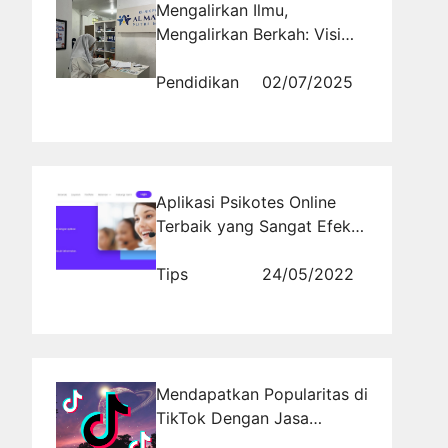
Mengalirkan Ilmu,
Mengalirkan Berkah: Visi
Sosial Lembaga Pendidikan
Pendidikan
02/07/2025
Aplikasi Psikotes Online
Terbaik yang Sangat Efektif
untuk Menyeleksi Calon
Karyawan
Tips
24/05/2022
Mendapatkan Popularitas di
TikTok Dengan Jasa
Followers dari