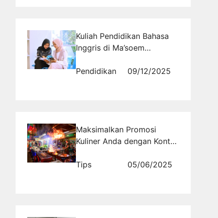
Kuliah Pendidikan Bahasa
Inggris di Ma’soem
University — Program
Lengkap, Fasilitas Modern,
Pendidikan
09/12/2025
dan Biaya Terjangkau Mulai
Rp 4,6 Juta per Semester!
Maksimalkan Promosi
Kuliner Anda dengan Konten
Harian Sosmed di
Rajakomen.com
Tips
05/06/2025