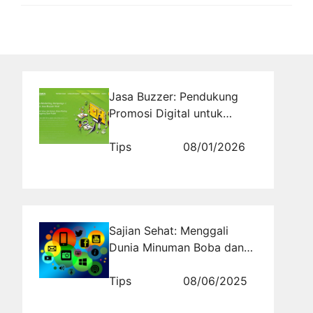
Jasa Buzzer: Pendukung
Promosi Digital untuk
Meningkatkan Jangkauan
dan Interaksi
Tips
08/01/2026
Sajian Sehat: Menggali
Dunia Minuman Boba dan
Manfaatnya
Tips
08/06/2025