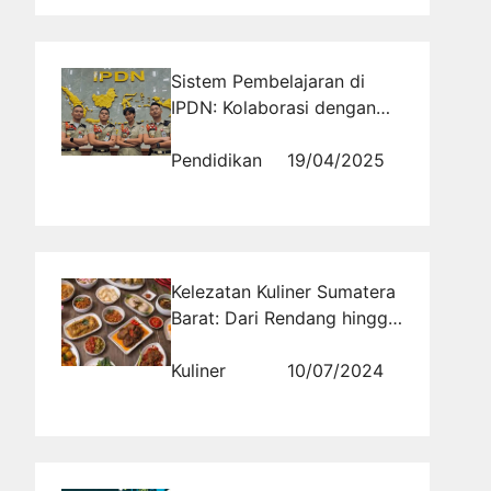
Sistem Pembelajaran di
IPDN: Kolaborasi dengan
Instansi Pemerintah dalam
Pendidikan
Pendidikan
19/04/2025
Kelezatan Kuliner Sumatera
Barat: Dari Rendang hingga
Sate Padang
Kuliner
10/07/2024