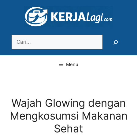
Langsung
ke
isi
Search
Menu
Wajah Glowing dengan
Mengkosumsi Makanan
Sehat