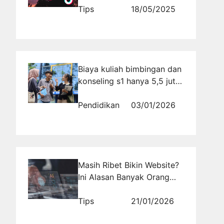
Rajakomen.com
Tips
18/05/2025
Biaya kuliah bimbingan dan
konseling s1 hanya 5,5 juta
per semester di universitas
di bandung kelas karyawan
Pendidikan
03/01/2026
Masih Ribet Bikin Website?
Ini Alasan Banyak Orang
Beralih ke AI Sekarang Juga
Tips
21/01/2026