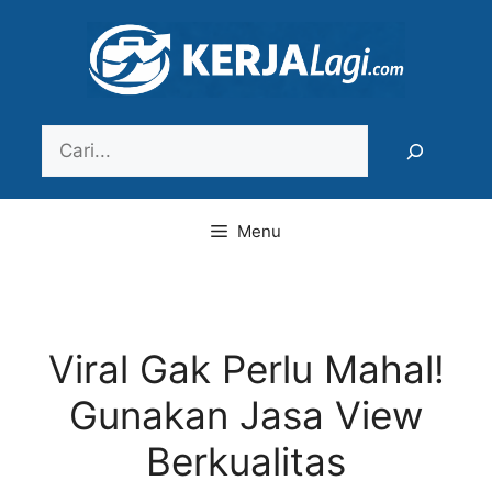
Langsung
ke
isi
Search
Menu
Viral Gak Perlu Mahal!
Gunakan Jasa View
Berkualitas