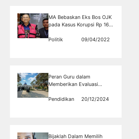
MA Bebaskan Eks Bos OJK
pada Kasus Korupsi Rp 16
Triliun Jiwasraya
Politik
09/04/2022
Peran Guru dalam
Memberikan Evaluasi
Positif Saat Pembagian
Raport di Boarding School
Pendidikan
20/12/2024
Tingkat SMA
Bijaklah Dalam Memilih