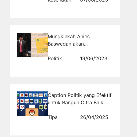
Mungkinkah Anies
Baswedan akan
Membebaskan PBB bagi
Kalangan Tertentu seperti
Politik
19/06/2023
di Jakarta?
Caption Politik yang Efektif
untuk Bangun Citra Baik
Tips
26/04/2025