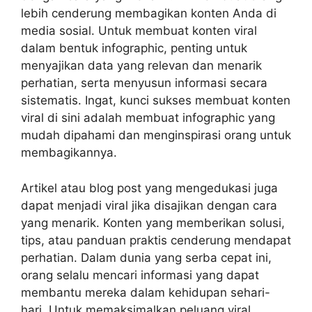
lebih cenderung membagikan konten Anda di
media sosial. Untuk membuat konten viral
dalam bentuk infographic, penting untuk
menyajikan data yang relevan dan menarik
perhatian, serta menyusun informasi secara
sistematis. Ingat, kunci sukses membuat konten
viral di sini adalah membuat infographic yang
mudah dipahami dan menginspirasi orang untuk
membagikannya.
Artikel atau blog post yang mengedukasi juga
dapat menjadi viral jika disajikan dengan cara
yang menarik. Konten yang memberikan solusi,
tips, atau panduan praktis cenderung mendapat
perhatian. Dalam dunia yang serba cepat ini,
orang selalu mencari informasi yang dapat
membantu mereka dalam kehidupan sehari-
hari. Untuk memaksimalkan peluang viral,