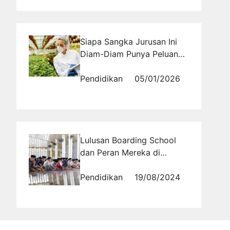
Siapa Sangka Jurusan Ini
Diam-Diam Punya Peluang
Karier Luas di Masa Depan?
Pendidikan
05/01/2026
Lulusan Boarding School
dan Peran Mereka di
Kancah Internasional
Pendidikan
19/08/2024