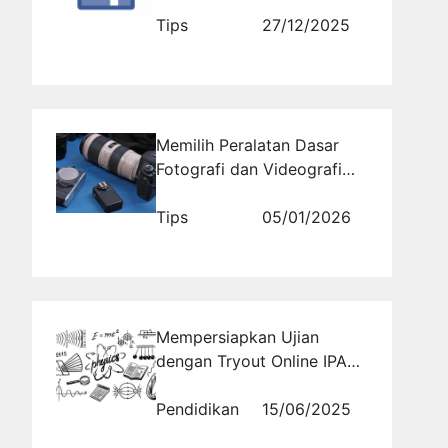
Popularitas Akun dengan
Jasa Follow Profesional
Tips
27/12/2025
Memilih Peralatan Dasar
Fotografi dan Videografi
untuk Pemula
Tips
05/01/2026
Mempersiapkan Ujian
dengan Tryout Online IPA
Fisika
Pendidikan
15/06/2025