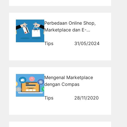
Perbedaan Online Shop,
Marketplace dan E-
Commerce
Tips
31/05/2024
Mengenal Marketplace
dengan Compas
Tips
28/11/2020