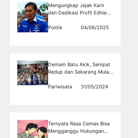
Mengungkap Jejak Karir
dan Dedikasi Profil Edhie
Baskoro Yudhoyono
(Demokrat) Daerah
Politik
04/06/2025
Pemilihan Jawa Timur VII
Demam Batu Akik, Sempat
Redup dan Sekarang Mulai
Menggeliat
Pariwisata
31/05/2024
Ternyata Rasa Cemas Bisa
Mengganggu Hubungan