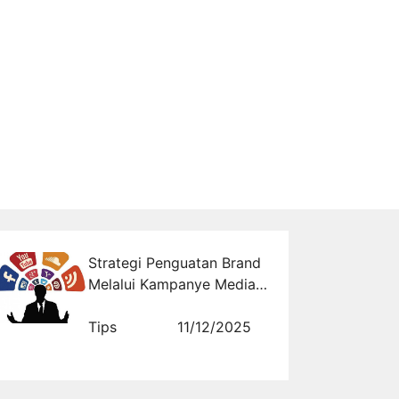
Strategi Penguatan Brand
Melalui Kampanye Media
Sosial yang Relevan dan
Terarah
Tips
11/12/2025