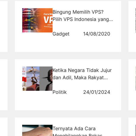
Bingung Memilih VPS?
Pilih VPS Indonesia yang
Sesuai dengan
Kebutuhanmu Disini
Gadget
14/08/2020
Ketika Negara Tidak Jujur
dan Adil, Maka Rakyat
Berontak!
Politik
24/01/2024
Ternyata Ada Cara
Menghilangkan Bekas