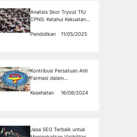
Analisis Skor Tryout TIU
CPNS: Ketahui Kekuatan
dan Kelemahanmu
Sekarang
Pendidikan
11/05/2025
Kontribusi Persatuan Ahli
Farmasi dalam
Meningkatkan Kesehatan
Lokal
Kesehatan
16/08/2024
Jasa SEO Terbaik untuk
Meningkatkan Visibilitas