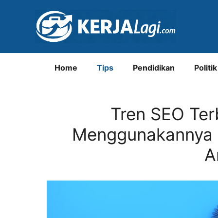
Langsung
ke
isi
Home
Tips
Pendidikan
Politik
Tren SEO Ter
Menggunakannya 
A