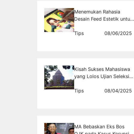
Menemukan Rahasia
Desain Feed Estetik untuk
Bisnis yang Sukses di
rajakomen.com
Tips
08/06/2025
Kisah Sukses Mahasiswa
yang Lolos Ujian Seleksi
UI: Inspirasi untukmu!
Tips
08/04/2025
MA Bebaskan Eks Bos
OJK pada Kasus Korupsi