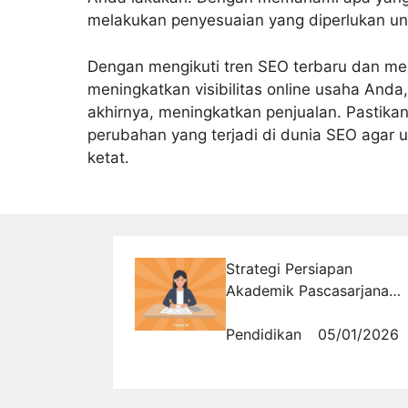
melakukan penyesuaian yang diperlukan un
Dengan mengikuti tren SEO terbaru dan me
meningkatkan visibilitas online usaha And
akhirnya, meningkatkan penjualan. Pastika
perubahan yang terjadi di dunia SEO agar 
ketat.
Strategi Persiapan
Akademik Pascasarjana
S2/S3 Berbasis Latihan di
Tryout.id
Pendidikan
05/01/2026