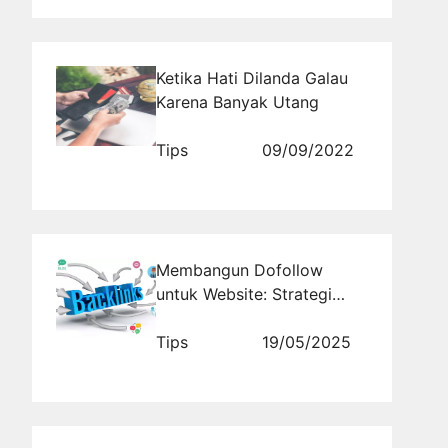
Ketika Hati Dilanda Galau
Karena Banyak Utang
Tips
09/09/2022
Membangun Dofollow
untuk Website: Strategi
Efektif dengan
Rajabacklink.com
Tips
19/05/2025