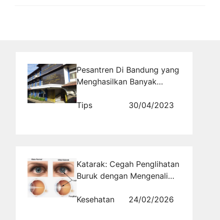
Pesantren Di Bandung yang
Menghasilkan Banyak
Alumni Sukses
Tips
30/04/2023
Katarak: Cegah Penglihatan
Buruk dengan Mengenali
Risiko dan Pengobatan
yang Tepat
Kesehatan
24/02/2026