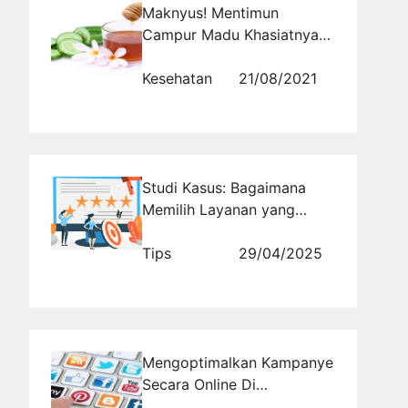
Maknyus! Mentimun
Campur Madu Khasiatnya
Luar Biasa
Kesehatan
21/08/2021
Studi Kasus: Bagaimana
Memilih Layanan yang
Tepat Menyelamatkan
Reputasi Brand
Tips
29/04/2025
Mengoptimalkan Kampanye
Secara Online Di
Rajakomen Aja