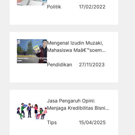
Politik
17/02/2022
Mengenal Izudin Muzaki,
Mahasiswa Maâ€™soem
University yang Juga
Pengusaha Sukses
Pendidikan
27/11/2023
Jasa Pengaruh Opini:
Menjaga Kredibilitas Bisnis
dalam Sorotan Publik
Tips
15/04/2025