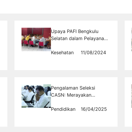
Upaya PAFI Bengkulu
Selatan dalam Pelayanan
Kesehatan dan Penyuluhan
Obat
Kesehatan
11/08/2024
Pengalaman Seleksi
CASN: Merayakan
Keberhasilan dan
Mempersiapkan Diri untuk
Pendidikan
16/04/2025
Tahap Selanjutnya