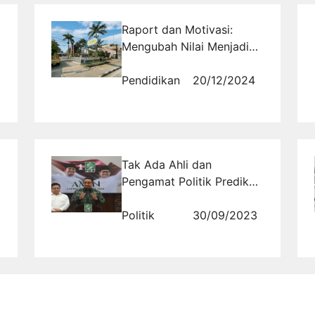
Raport dan Motivasi:
Mengubah Nilai Menjadi
Pemicu Perbaikan Diri
Pendidikan
20/12/2024
Tak Ada Ahli dan
Pengamat Politik Prediksi
Bakal Duet dengan Cak
Imin
Politik
30/09/2023