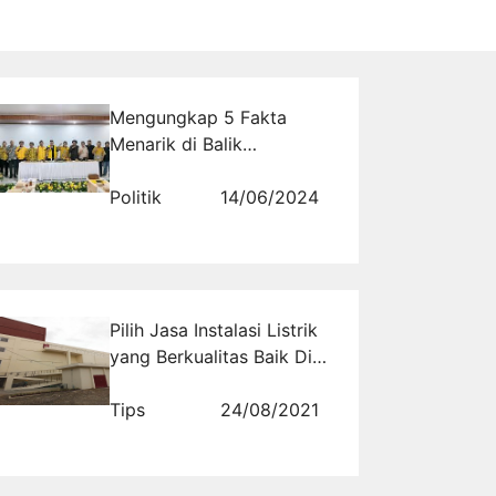
Mengungkap 5 Fakta
Menarik di Balik
Kampanye Partai Golkar
yang Harus Anda Ketahui!
Politik
14/06/2024
Pilih Jasa Instalasi Listrik
yang Berkualitas Baik Di
Sini
Tips
24/08/2021