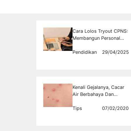
Cara Lolos Tryout CPNS:
Membangun Personal
Branding yang Kuat
Pendidikan
29/04/2025
Kenali Gejalanya, Cacar
Air Berbahaya Dan
Menular Tidak Sih?
Tips
07/02/2020