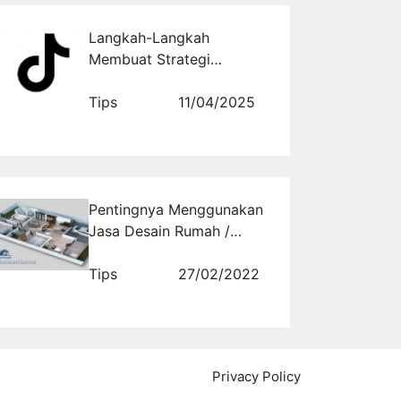
Langkah-Langkah
Membuat Strategi
Penjualan TikTok Shop
yang Konsisten
Tips
11/04/2025
Pentingnya Menggunakan
Jasa Desain Rumah /
Arsitek Sebelum
Membangun Rumah
Tips
27/02/2022
Privacy Policy