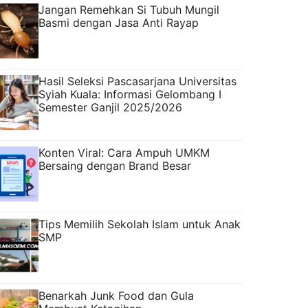
Jangan Remehkan Si Tubuh Mungil
Basmi dengan Jasa Anti Rayap
Hasil Seleksi Pascasarjana Universitas
Syiah Kuala: Informasi Gelombang I
Semester Ganjil 2025/2026
Konten Viral: Cara Ampuh UMKM
Bersaing dengan Brand Besar
Tips Memilih Sekolah Islam untuk Anak
SMP
Benarkah Junk Food dan Gula