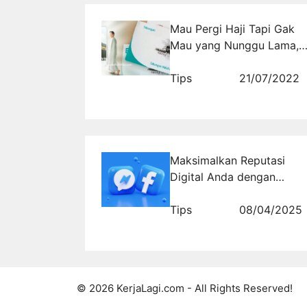
Mau Pergi Haji Tapi Gak
Mau yang Nunggu Lama,
Yuk Siapkan Tabungan
Haji Sejak Dini
Tips
21/07/2022
Maksimalkan Reputasi
Digital Anda dengan
Verifikasi Facebook
Tips
08/04/2025
© 2026 KerjaLagi.com - All Rights Reserved!