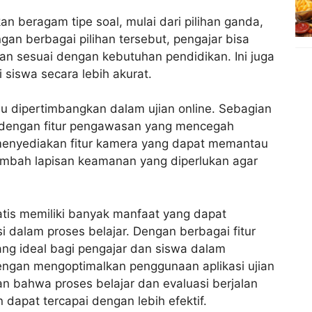
an beragam tipe soal, mulai dari pilihan ganda,
gan berbagai pilihan tersebut, pengajar bisa
an sesuai dengan kebutuhan pendidikan. Ini juga
iswa secara lebih akurat.
u dipertimbangkan dalam ujian online. Sebagian
api dengan fitur pengawasan yang mencegah
menyediakan fitur kamera yang dapat memantau
nambah lapisan keamanan yang diperlukan agar
ratis memiliki banyak manfaat yang dapat
i dalam proses belajar. Dengan berbagai fitur
yang ideal bagi pengajar dan siswa dalam
engan mengoptimalkan penggunaan aplikasi ujian
kan bahwa proses belajar dan evaluasi berjalan
 dapat tercapai dengan lebih efektif.