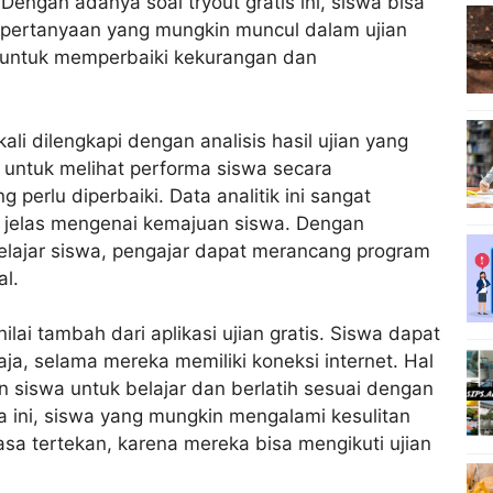
Dengan adanya soal tryout gratis ini, siswa bisa
s pertanyaan yang mungkin muncul dalam ujian
 untuk memperbaiki kekurangan dan
g kali dilengkapi dengan analisis hasil ujian yang
r untuk melihat performa siswa secara
 perlu diperbaiki. Data analitik ini sangat
jelas mengenai kemajuan siswa. Dengan
elajar siswa, pengajar dapat merancang program
al.
ai tambah dari aplikasi ujian gratis. Siswa dapat
aja, selama mereka memiliki koneksi internet. Hal
n siswa untuk belajar dan berlatih sesuai dengan
 ini, siswa yang mungkin mengalami kesulitan
asa tertekan, karena mereka bisa mengikuti ujian