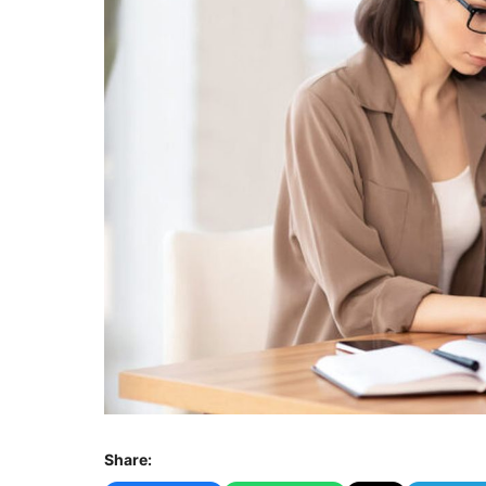
Share: