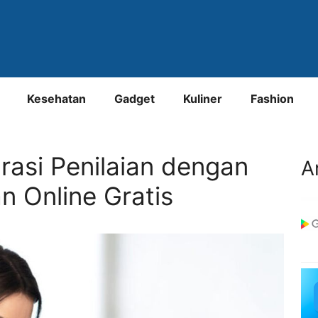
Kesehatan
Gadget
Kuliner
Fashion
asi Penilaian dengan
A
an Online Gratis