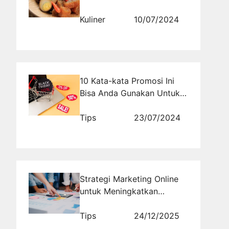
Kuliner
10/07/2024
10 Kata-kata Promosi Ini
Bisa Anda Gunakan Untuk
Menarik Perhatian
Konsumen
Tips
23/07/2024
Strategi Marketing Online
untuk Meningkatkan
Performa Bisnis Digital
2026
Tips
24/12/2025