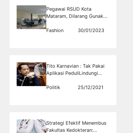
Pegawai RSUD Kota
Mataram, Dilarang Gunakan
Jilbab Syarâ€™i?
Fashion
30/01/2023
Tito Karnavian : Tak Pakai
Aplikasi PeduliLindungi
Terancam Sanksi
Politik
25/12/2021
Strategi Efektif Menembus
Fakultas Kedokteran: