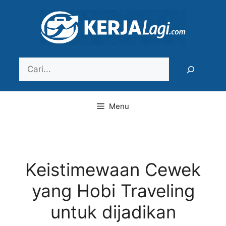
Langsung
ke
isi
Search
Menu
Keistimewaan Cewek
yang Hobi Traveling
untuk dijadikan