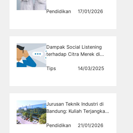
Panduan Lengkap
Menguasai Materi Seleksi
Pendidikan
17/01/2026
Masuk
Dampak Social Listening
terhadap Citra Merek di
Media Sosial
Tips
14/03/2025
Jurusan Teknik Industri di
Bandung: Kuliah Terjangkau
dengan Bekal Kompetensi
dan Pengalaman Industri
Pendidikan
21/01/2026