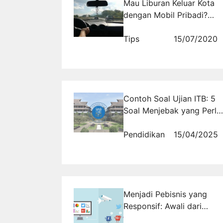
Mau Liburan Keluar Kota
dengan Mobil Pribadi?
Jangan Lakukan
Kebiasaan Ini
Tips
15/07/2020
Contoh Soal Ujian ITB: 5
Soal Menjebak yang Perlu
Anda Ketahui
Pendidikan
15/04/2025
Menjadi Pebisnis yang
Responsif: Awali dari
Mendengarkan Media