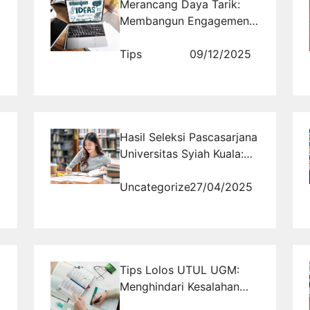
Merancang Daya Tarik:
Membangun Engagement
yang Kuat Melalui Ide
Konten Kreatif yang
Tips
09/12/2025
Tertarget
Hasil Seleksi Pascasarjana
Universitas Syiah Kuala:
Informasi Gelombang I
Semester Ganjil
Uncategorized
27/04/2025
2025/2026
Tips Lolos UTUL UGM:
Menghindari Kesalahan
Umum saat Ujian