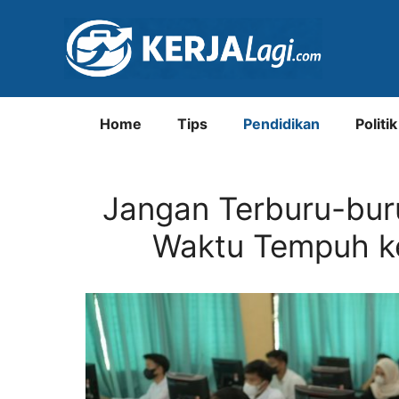
Langsung
ke
isi
Home
Tips
Pendidikan
Politik
Jangan Terburu-buru
Waktu Tempuh ke