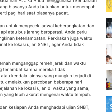
s pada hari H. Jika Anda menggunakan kendaraan
u yang biasanya Anda butuhkan untuk menempuh
erti pagi hari saat biasanya padat.
kan untuk mengecek jadwal keberangkatan dan
a api atau bus jarang beroperasi, Anda perlu
inan keterlambatan. Perkirakan juga waktu
inal ke lokasi ujian SNBT, agar Anda tidak
 pernah menganggap remeh jarak dan waktu
ng terlambat karena mereka tidak
au kendala lainnya yang mungkin terjadi di
 untuk melakukan percobaan beberapa hari
jalanan ke lokasi ujian di waktu yang sama,
 yang lebih akurat mengenai waktu tempuh.
u dan kesiapan Anda menghadapi ujian SNBT,