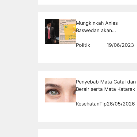
Mungkinkah Anies
Baswedan akan
Membebaskan PBB bagi
Kalangan Tertentu seperti
Politik
19/06/2023
di Jakarta?
Penyebab Mata Gatal dan
Berair serta Mata Katarak
Kesehatan
Tips
26/05/2026