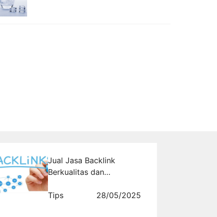
Jual Jasa Backlink
Berkualitas dan
Terpercaya
Tips
28/05/2025