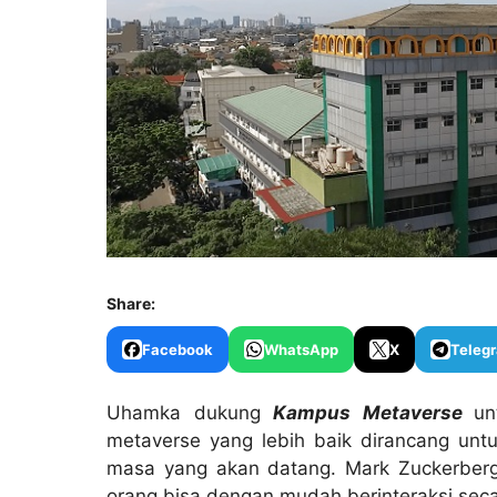
Share:
Facebook
WhatsApp
X
Teleg
Uhamka dukung
Kampus Metaverse
un
metaverse yang lebih baik dirancang un
masa yang akan datang. Mark Zuckerberg
orang bisa dengan mudah berinteraksi secar