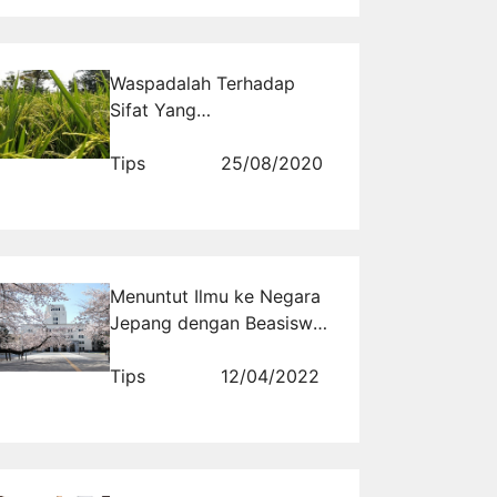
Waspadalah Terhadap
Sifat Yang
Menyombongkan Diri
Tips
25/08/2020
Menuntut Ilmu ke Negara
Jepang dengan Beasiswa
ke Jepang MEXT
Tips
12/04/2022