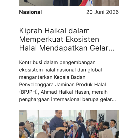
Nasional
20 Juni 2026
Kiprah Haikal dalam
Memperkuat Ekosisten
Halal Mendapatkan Gelar
Profesor Emeritus dari Silla
Kontribusi dalam pengembangan
University
ekosistem halal nasional dan global
mengantarkan Kepala Badan
Penyelenggara Jaminan Produk Halal
(BPJPH), Ahmad Haikal Hasan, meraih
penghargaan internasional berupa gelar
Profesor Emeritus (gelar kehormatan) dari
Silla University. Penganugerahan gelar
tersebut diberikan sebagai bentuk
apresiasi atas dedikasi dan kiprah Haikal
dalam memperkuat ekosistem halal