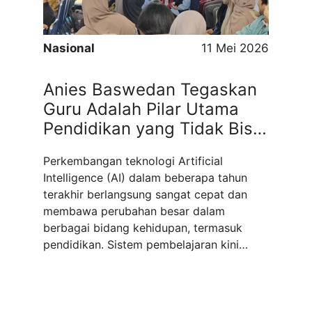
melalui berbagai inisiatif serta kolaborasi
internasional. Ia juga ...
Read more
Nasional
11 Mei 2026
Anies Baswedan Tegaskan
Guru Adalah Pilar Utama
Pendidikan yang Tidak Bisa
Digantikan oleh Kecerdasan
Perkembangan teknologi Artificial
Buatan AI
Intelligence (AI) dalam beberapa tahun
terakhir berlangsung sangat cepat dan
membawa perubahan besar dalam
berbagai bidang kehidupan, termasuk
pendidikan. Sistem pembelajaran kini
bergerak menuju era digital yang serba
otomatis, cepat, dan berbasis data. Siswa
dapat mengakses informasi kapan saja,
memahami materi melalui penjelasan