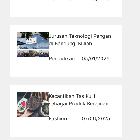
Jurusan Teknologi Pangan
di Bandung: Kuliah
Terjangkau dengan Bekal
Keahlian dan Jiwa
Pendidikan
05/01/2026
Wirausaha
Kecantikan Tas Kulit
sebagai Produk Kerajinan
Tangan
Fashion
07/06/2025