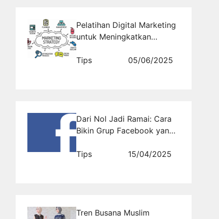
Pelatihan Digital Marketing
untuk Meningkatkan
Penjualan Software
Platform Saham
Tips
05/06/2025
Dari Nol Jadi Ramai: Cara
Bikin Grup Facebook yang
Disukai Banyak Orang
Tips
15/04/2025
Tren Busana Muslim