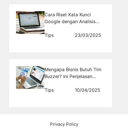
Cara Riset Kata Kunci
Google dengan Analisis
SERP: Mengintip Kata Kunci
yang Digunakan Pesaing
Tips
23/03/2025
Mengapa Bisnis Butuh Tim
Buzzer? Ini Penjelasan
Lengkapnya!
Tips
10/04/2025
Privacy Policy