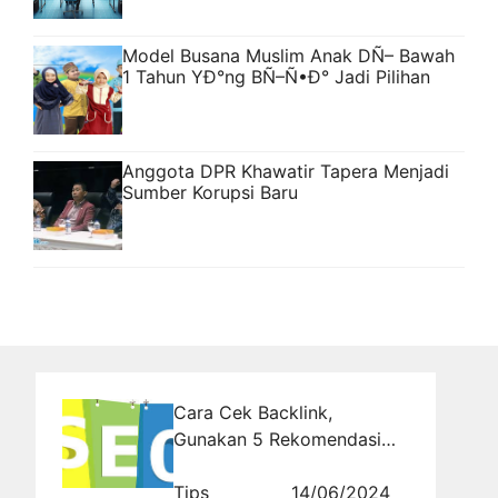
Model Busana Muslim Anak DÑ– Bawah
1 Tahun YÐ°ng BÑ–Ñ•Ð° Jadi Pilihan
Anggota DPR Khawatir Tapera Menjadi
Sumber Korupsi Baru
Cara Cek Backlink,
Gunakan 5 Rekomendasi
Web Ini!
Tips
14/06/2024