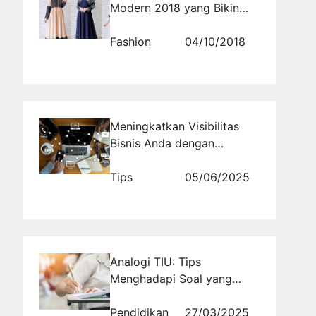
Modern 2018 yang Bikin
Tampilan Makin Hits
Fashion
04/10/2018
Meningkatkan Visibilitas
Bisnis Anda dengan
Promosi Website di
RajaBacklink.com
Tips
05/06/2025
Analogi TIU: Tips
Menghadapi Soal yang
Menjebak
Pendidikan
27/03/2025