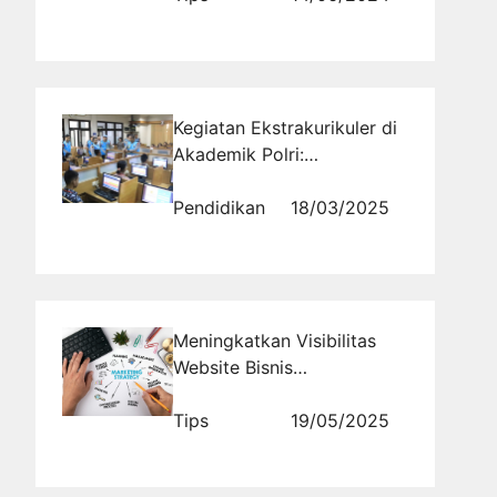
Kegiatan Ekstrakurikuler di
Akademik Polri:
Mengembangkan Soft Skills
Pendidikan
18/03/2025
Meningkatkan Visibilitas
Website Bisnis
Dropshipping Anda dengan
Teknik Promosi Efektif
Tips
19/05/2025