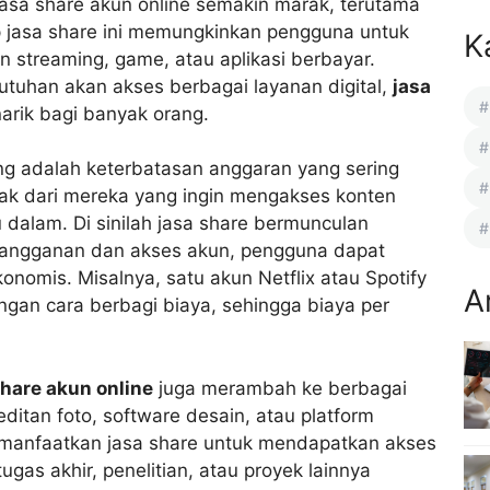
asa share akun online semakin marak, terutama
p jasa share ini memungkinkan pengguna untuk
K
n streaming, game, atau aplikasi berbayar.
tuhan akan akses berbagai layanan digital,
jasa
arik bagi banyak orang.
ng adalah keterbatasan anggaran yang sering
yak dari mereka yang ingin mengakses konten
 dalam. Di sinilah jasa share bermunculan
 langganan dan akses akun, pengguna dapat
onomis. Misalnya, satu akun Netflix atau Spotify
A
gan cara berbagi biaya, sehingga biaya per
share akun online
juga merambah ke berbagai
editan foto, software desain, atau platform
manfaatkan jasa share untuk mendapatkan akses
gas akhir, penelitian, atau proyek lainnya