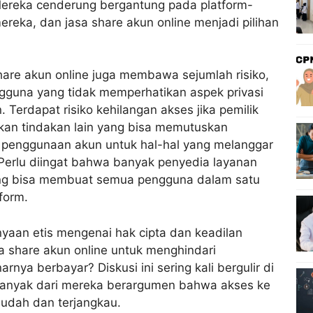
 Mereka cenderung bergantung pada platform-
reka, dan jasa share akun online menjadi pilihan
are akun online juga membawa sejumlah risiko,
guna yang tidak memperhatikan aspek privasi
erdapat risiko kehilangan akses jika pemilik
kan tindakan lain yang bisa memutuskan
n penggunaan akun untuk hal-hal yang melanggar
 Perlu diingat bahwa banyak penyedia layanan
yang bisa membuat semua pengguna dalam satu
form.
tanyaan etis mengenai hak cipta dan keadilan
 share akun online untuk menghindari
ya berbayar? Diskusi ini sering kali bergulir di
banyak dari mereka berargumen bahwa akses ke
mudah dan terjangkau.