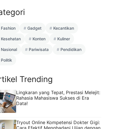
ategori
Fashion
Gadget
Kecantikan
Kesehatan
Konten
Kuliner
Nasional
Pariwisata
Pendidikan
Politik
rtikel Trending
Lingkaran yang Tepat, Prestasi Melejit:
Rahasia Mahasiswa Sukses di Era
Data!
Tryout Online Kompetensi Dokter Gigi:
Cara Efektif Menghadapi Ujian dengan