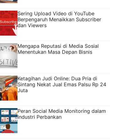
Sering Upload Video di YouTube
Berpengaruh Menaikkan Subscriber
dan Viewers
Mengapa Reputasi di Media Sosial
Menentukan Masa Depan Bisnis
Ketagihan Judi Online: Dua Pria di
Sintang Nekat Jual Emas Palsu Rp 24
Juta
Peran Social Media Monitoring dalam
Industri Perbankan