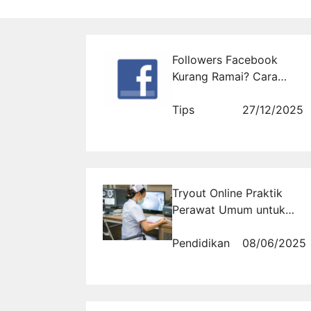
Followers Facebook
Kurang Ramai? Cara
Cepat Naikkan
Popularitas Akun dengan
Tips
27/12/2025
Jasa Follow Profesional
Tryout Online Praktik
Perawat Umum untuk
Persiapan UKOM yang
Efektif
Pendidikan
08/06/2025