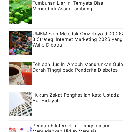
Tumbuhan Liar ini Ternyata Bisa
Mengobati Asam Lambung
UMKM Siap Meledak Omzetnya di 2026:
8 Strategi Internet Marketing 2026 yang
Wajib Dicoba
Teh dan Jus Ini Ampuh Menurunkan Gula
Darah Tinggi pada Penderita Diabetes
Hukum Zakat Penghasilan Kata Ustadz
Adi Hidayat
Pengaruh Internet of Things dalam
Memudahkan Hidup Manusia