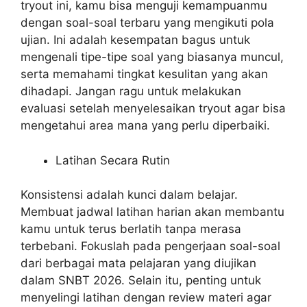
tryout ini, kamu bisa menguji kemampuanmu
dengan soal-soal terbaru yang mengikuti pola
ujian. Ini adalah kesempatan bagus untuk
mengenali tipe-tipe soal yang biasanya muncul,
serta memahami tingkat kesulitan yang akan
dihadapi. Jangan ragu untuk melakukan
evaluasi setelah menyelesaikan tryout agar bisa
mengetahui area mana yang perlu diperbaiki.
Latihan Secara Rutin
Konsistensi adalah kunci dalam belajar.
Membuat jadwal latihan harian akan membantu
kamu untuk terus berlatih tanpa merasa
terbebani. Fokuslah pada pengerjaan soal-soal
dari berbagai mata pelajaran yang diujikan
dalam SNBT 2026. Selain itu, penting untuk
menyelingi latihan dengan review materi agar