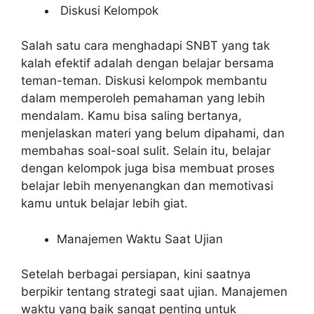
Diskusi Kelompok
Salah satu cara menghadapi SNBT yang tak
kalah efektif adalah dengan belajar bersama
teman-teman. Diskusi kelompok membantu
dalam memperoleh pemahaman yang lebih
mendalam. Kamu bisa saling bertanya,
menjelaskan materi yang belum dipahami, dan
membahas soal-soal sulit. Selain itu, belajar
dengan kelompok juga bisa membuat proses
belajar lebih menyenangkan dan memotivasi
kamu untuk belajar lebih giat.
Manajemen Waktu Saat Ujian
Setelah berbagai persiapan, kini saatnya
berpikir tentang strategi saat ujian. Manajemen
waktu yang baik sangat penting untuk