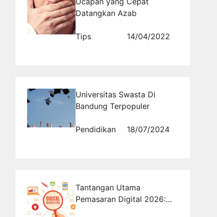
Ucapan yang Cepat
Datangkan Azab
Tips
14/04/2022
Universitas Swasta Di
Bandung Terpopuler
Pendidikan
18/07/2024
Tantangan Utama
Pemasaran Digital 2026:
Biaya Iklan Meningkat dan