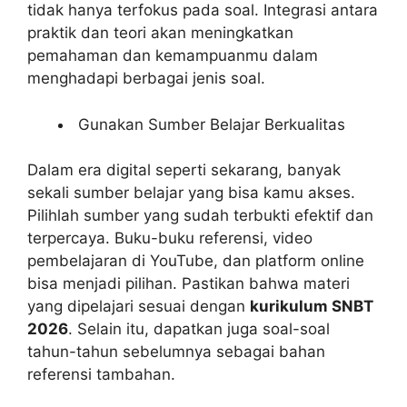
tidak hanya terfokus pada soal. Integrasi antara
praktik dan teori akan meningkatkan
pemahaman dan kemampuanmu dalam
menghadapi berbagai jenis soal.
Gunakan Sumber Belajar Berkualitas
Dalam era digital seperti sekarang, banyak
sekali sumber belajar yang bisa kamu akses.
Pilihlah sumber yang sudah terbukti efektif dan
terpercaya. Buku-buku referensi, video
pembelajaran di YouTube, dan platform online
bisa menjadi pilihan. Pastikan bahwa materi
yang dipelajari sesuai dengan
kurikulum SNBT
202
6
. Selain itu, dapatkan juga soal-soal
tahun-tahun sebelumnya sebagai bahan
referensi tambahan.