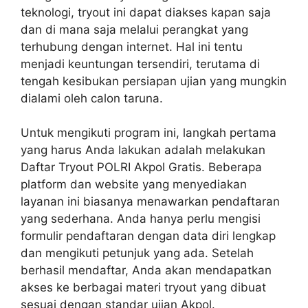
teknologi, tryout ini dapat diakses kapan saja
dan di mana saja melalui perangkat yang
terhubung dengan internet. Hal ini tentu
menjadi keuntungan tersendiri, terutama di
tengah kesibukan persiapan ujian yang mungkin
dialami oleh calon taruna.
Untuk mengikuti program ini, langkah pertama
yang harus Anda lakukan adalah melakukan
Daftar Tryout POLRI Akpol Gratis. Beberapa
platform dan website yang menyediakan
layanan ini biasanya menawarkan pendaftaran
yang sederhana. Anda hanya perlu mengisi
formulir pendaftaran dengan data diri lengkap
dan mengikuti petunjuk yang ada. Setelah
berhasil mendaftar, Anda akan mendapatkan
akses ke berbagai materi tryout yang dibuat
sesuai dengan standar ujian Akpol.