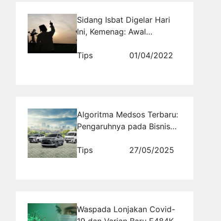
Sidang Isbat Digelar Hari
Ini, Kemenag: Awal
Ramadhan 1443 H Mungkin
Ada Perbedaan
Tips
01/04/2022
Algoritma Medsos Terbaru:
Pengaruhnya pada Bisnis
Rental Mobil
Tips
27/05/2025
Waspada Lonjakan Covid-
19 dan Varian Baru E484K