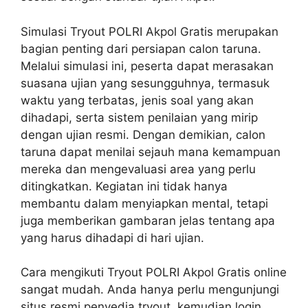
Simulasi Tryout POLRI Akpol Gratis merupakan
bagian penting dari persiapan calon taruna.
Melalui simulasi ini, peserta dapat merasakan
suasana ujian yang sesungguhnya, termasuk
waktu yang terbatas, jenis soal yang akan
dihadapi, serta sistem penilaian yang mirip
dengan ujian resmi. Dengan demikian, calon
taruna dapat menilai sejauh mana kemampuan
mereka dan mengevaluasi area yang perlu
ditingkatkan. Kegiatan ini tidak hanya
membantu dalam menyiapkan mental, tetapi
juga memberikan gambaran jelas tentang apa
yang harus dihadapi di hari ujian.
Cara mengikuti Tryout POLRI Akpol Gratis online
sangat mudah. Anda hanya perlu mengunjungi
situs resmi penyedia tryout, kemudian login