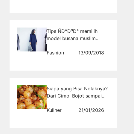
Tips ÑÐ°Ð³Ð° memilih
model busana muslim
Modern Masa Kini
Fashion
13/09/2018
Siapa yang Bisa Nolaknya?
Dari Cimol Bojot sampai
Seblak, Kuliner Bandung
Selalu Bikin Kangen
Kuliner
21/01/2026