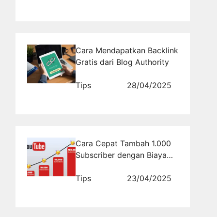
Cara Mendapatkan Backlink
Gratis dari Blog Authority
Tips
28/04/2025
Cara Cepat Tambah 1.000
Subscriber dengan Biaya
Super Murah
Tips
23/04/2025