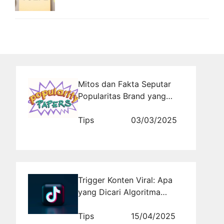
Mitos dan Fakta Seputar
Popularitas Brand yang
Harus Anda Ketahui
Tips
03/03/2025
Trigger Konten Viral: Apa
yang Dicari Algoritma
TikTok?
Tips
15/04/2025