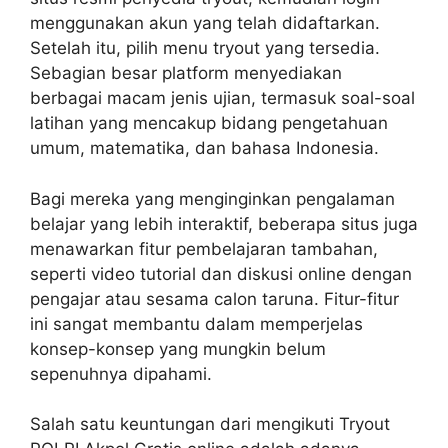
menggunakan akun yang telah didaftarkan.
Setelah itu, pilih menu tryout yang tersedia.
Sebagian besar platform menyediakan
berbagai macam jenis ujian, termasuk soal-soal
latihan yang mencakup bidang pengetahuan
umum, matematika, dan bahasa Indonesia.
Bagi mereka yang menginginkan pengalaman
belajar yang lebih interaktif, beberapa situs juga
menawarkan fitur pembelajaran tambahan,
seperti video tutorial dan diskusi online dengan
pengajar atau sesama calon taruna. Fitur-fitur
ini sangat membantu dalam memperjelas
konsep-konsep yang mungkin belum
sepenuhnya dipahami.
Salah satu keuntungan dari mengikuti Tryout