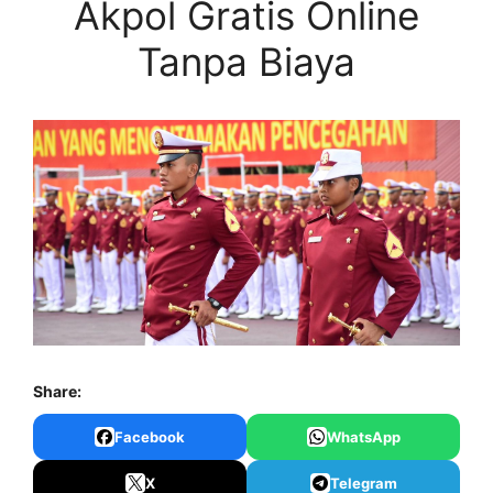
Akpol Gratis Online
Tanpa Biaya
Share:
Facebook
WhatsApp
X
Telegram