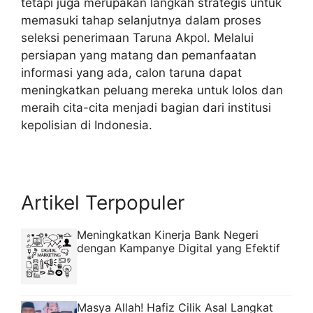
tetapi juga merupakan langkah strategis untuk
memasuki tahap selanjutnya dalam proses
seleksi penerimaan Taruna Akpol. Melalui
persiapan yang matang dan pemanfaatan
informasi yang ada, calon taruna dapat
meningkatkan peluang mereka untuk lolos dan
meraih cita-cita menjadi bagian dari institusi
kepolisian di Indonesia.
Artikel Terpopuler
Meningkatkan Kinerja Bank Negeri
dengan Kampanye Digital yang Efektif
Masya Allah! Hafiz Cilik Asal Langkat