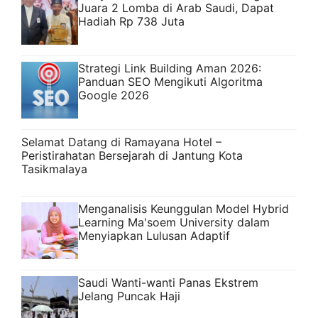
Juara 2 Lomba di Arab Saudi, Dapat
Hadiah Rp 738 Juta
Strategi Link Building Aman 2026:
Panduan SEO Mengikuti Algoritma
Google 2026
Selamat Datang di Ramayana Hotel –
Peristirahatan Bersejarah di Jantung Kota
Tasikmalaya
Menganalisis Keunggulan Model Hybrid
Learning Ma'soem University dalam
Menyiapkan Lulusan Adaptif
Saudi Wanti-wanti Panas Ekstrem
Jelang Puncak Haji