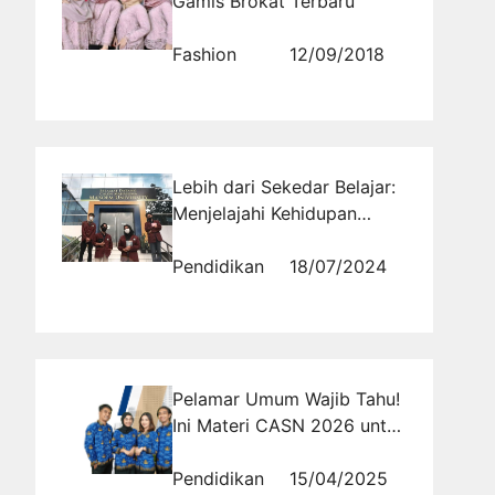
Gamis Brokat Terbaru
Fashion
12/09/2018
Lebih dari Sekedar Belajar:
Menjelajahi Kehidupan
Kampus yang Beragam dan
Menyenangkan di Bandung
Pendidikan
18/07/2024
Pelamar Umum Wajib Tahu!
Ini Materi CASN 2026 untuk
Semua Formasi
Pendidikan
15/04/2025