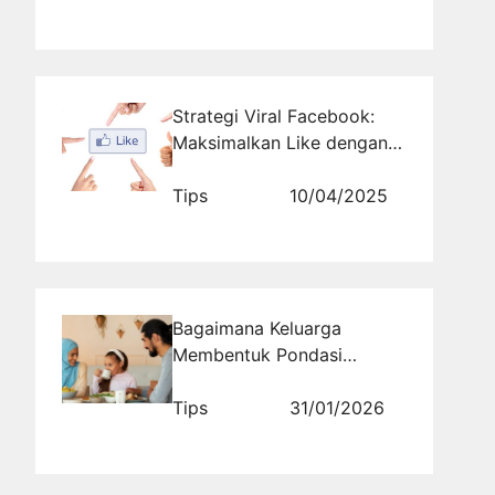
Strategi Viral Facebook:
Maksimalkan Like dengan
Jasa Profesional
Tips
10/04/2025
Bagaimana Keluarga
Membentuk Pondasi
Pendidikan Islam yang
Melekat Seumur Hidup?
Tips
31/01/2026