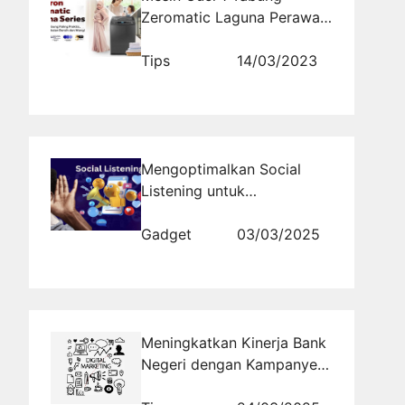
Zeromatic Laguna Perawat
Pakaian Ibu Pintar
Tips
14/03/2023
Mengoptimalkan Social
Listening untuk
Menghadapi Perubahan
Tren Pasar
Gadget
03/03/2025
Meningkatkan Kinerja Bank
Negeri dengan Kampanye
Digital yang Efektif