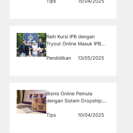
Tips
15/04/2025
Raih Kursi IPB dengan
Tryout Online Masuk IPB
Gratis yang Menyajikan
Soal Asli
Pendidikan
13/05/2025
Bisnis Online Pemula
dengan Sistem Dropship:
Masih Relevan atau Sudah
Usang?
Tips
10/04/2025