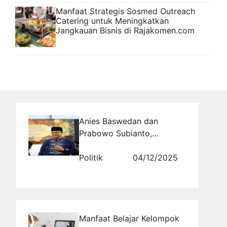
Manfaat Strategis Sosmed Outreach
Catering untuk Meningkatkan
Jangkauan Bisnis di Rajakomen.com
Anies Baswedan dan
Prabowo Subianto,
Pertemuan di Tengah
Rivalitas
Politik
04/12/2025
Manfaat Belajar Kelompok