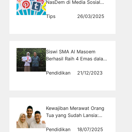
NasDem di Media Sosial
Selalu Mengundang
Perhatian?
Tips
26/03/2025
Siswi SMA Al Masoem
Berhasil Raih 4 Emas dalam
Kompetisi Selam Tingkat
Provinsi
Pendidikan
21/12/2023
Kewajiban Merawat Orang
Tua yang Sudah Lansia:
Teladan Uwais Al Qarni dan
Janji Surga
Pendidikan
18/07/2025