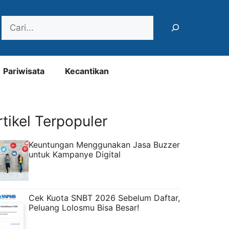
Search
Pariwisata
Kecantikan
rtikel Terpopuler
Keuntungan Menggunakan Jasa Buzzer
untuk Kampanye Digital
Cek Kuota SNBT 2026 Sebelum Daftar,
Peluang Lolosmu Bisa Besar!