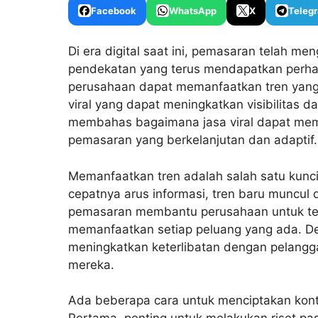
Facebook
WhatsApp
X
Teleg
Di era digital saat ini, pemasaran telah men
pendekatan yang terus mendapatkan perhatia
perusahaan dapat memanfaatkan tren yan
viral
yang dapat meningkatkan visibilitas da
membahas bagaimana jasa viral dapat me
pemasaran yang berkelanjutan dan adaptif.
Memanfaatkan tren adalah salah satu kunc
cepatnya arus informasi, tren baru muncul 
pemasaran membantu perusahaan untuk teru
memanfaatkan setiap peluang yang ada. De
meningkatkan keterlibatan dengan pelangg
mereka.
Ada beberapa cara untuk menciptakan kont