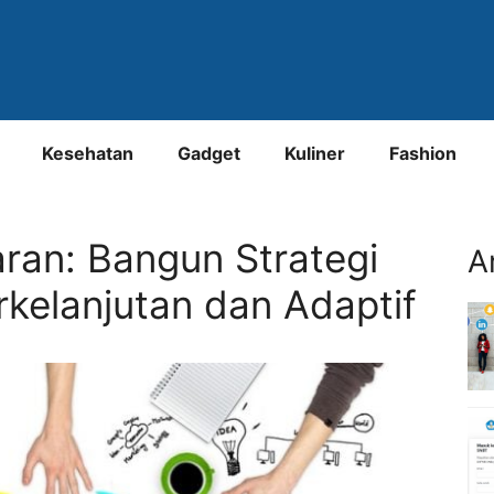
Kesehatan
Gadget
Kuliner
Fashion
ran: Bangun Strategi
A
kelanjutan dan Adaptif