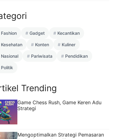
ategori
Fashion
Gadget
Kecantikan
Kesehatan
Konten
Kuliner
Nasional
Pariwisata
Pendidikan
Politik
rtikel Trending
Game Chess Rush, Game Keren Adu
Strategi
Mengoptimalkan Strategi Pemasaran