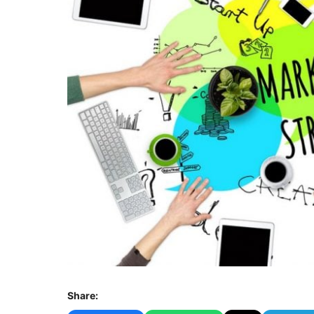
Share: