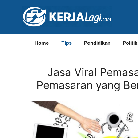
Langsung
ke
isi
Home
Tips
Pendidikan
Politik
Jasa Viral Pemasa
Pemasaran yang Ber