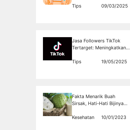
Tips
09/03/2025
Jasa Followers TikTok
Tertarget: Meningkatkan
Popularitas Akun Anda
dengan Mudah Melalui
Tips
19/05/2025
Rajakomen.com
Fakta Menarik Buah
Sirsak, Hati-Hati Bijinya
Bisa Beracun!
Kesehatan
10/01/2023