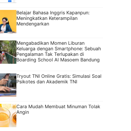
Belajar Bahasa Inggris Kapanpun:
Meningkatkan Keterampilan
Mendengarkan
Mengabadikan Momen Liburan
Keluarga dengan Smartphone: Sebuah
Pengalaman Tak Terlupakan di
Boarding School Al Masoem Bandung
Tryout TNI Online Gratis: Simulasi Soal
Psikotes dan Akademik TNI
Cara Mudah Membuat Minuman Tolak
Angin