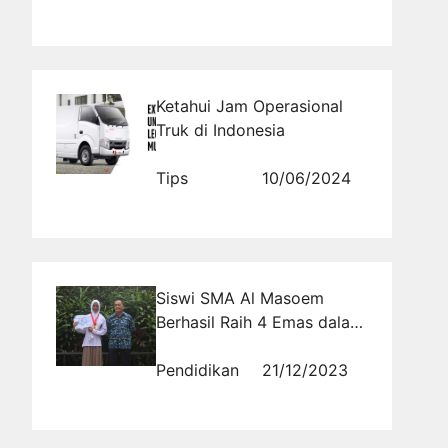
Ketahui Jam Operasional
Truk di Indonesia
Tips
10/06/2024
Siswi SMA Al Masoem
Berhasil Raih 4 Emas dalam
Kompetisi Selam Tingkat
Provinsi
Pendidikan
21/12/2023