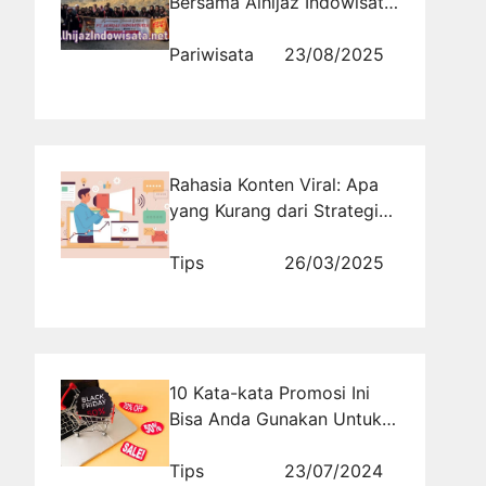
Bersama Alhijaz Indowisata:
Pilihan Terbaik Ibadah
Nyaman dan Terjangkau
Pariwisata
23/08/2025
Rahasia Konten Viral: Apa
yang Kurang dari Strategi
Anda?
Tips
26/03/2025
10 Kata-kata Promosi Ini
Bisa Anda Gunakan Untuk
Menarik Perhatian
Konsumen
Tips
23/07/2024