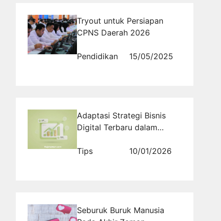
Tryout untuk Persiapan
CPNS Daerah 2026
Pendidikan
15/05/2025
Adaptasi Strategi Bisnis
Digital Terbaru dalam
Menghadapi Dinamika
Perubahan Perilaku
Tips
10/01/2026
Konsumen Global
Seburuk Buruk Manusia