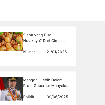
Siapa yang Bisa
Nolaknya? Dari Cimol
Bojot sampai Seblak,
Kuliner Bandung Selalu
Kuliner
21/01/2026
Bikin Kangen
Menggali Lebih Dalam:
Profil Gubernur Mahyeldi
Ansharullah Provinsi
Sumatera Barat dan
Politik
09/06/2025
Kontribusinya dalam