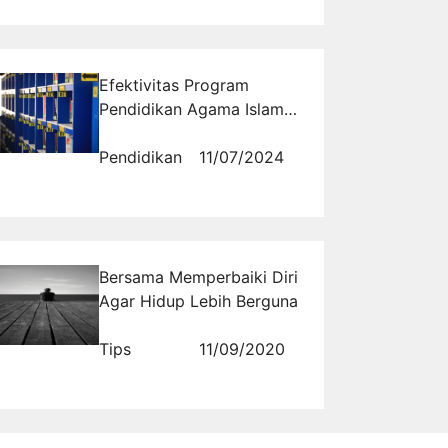
Politik Daerah
Efektivitas Program
Pendidikan Agama Islam
di Pesantren Modern Al
Masoem
Pendidikan
11/07/2024
Bersama Memperbaiki Diri
Agar Hidup Lebih Berguna
Tips
11/09/2020