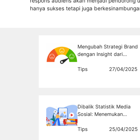
respons audiens akan menjadi pendorong 
hanya sukses tetapi juga berkesinambunga
Mengubah Strategi Brand
dengan Insight dari
Analisis Sentimen Digital
Tips
27/04/2025
Dibalik Statistik Media
Sosial: Menemukan
Wawasan Bisnis yang
Bernilai
Tips
25/04/2025