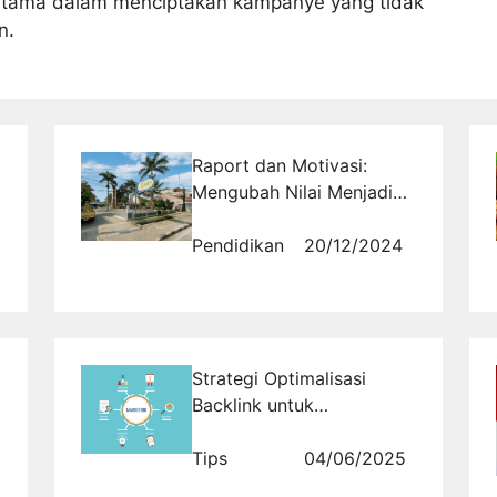
utama dalam menciptakan kampanye yang tidak
n.
Raport dan Motivasi:
Mengubah Nilai Menjadi
Pemicu Perbaikan Diri
Pendidikan
20/12/2024
Strategi Optimalisasi
Backlink untuk
Meningkatkan Bisnis
Trading Anda
Tips
04/06/2025