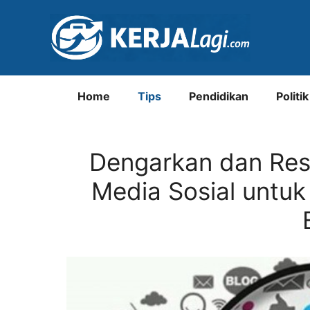
Langsung
ke
isi
Home
Tips
Pendidikan
Politik
Dengarkan dan Respo
Media Sosial untu