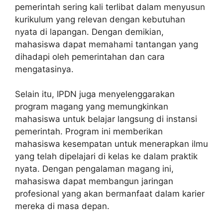
pemerintah sering kali terlibat dalam menyusun
kurikulum yang relevan dengan kebutuhan
nyata di lapangan. Dengan demikian,
mahasiswa dapat memahami tantangan yang
dihadapi oleh pemerintahan dan cara
mengatasinya.
Selain itu, IPDN juga menyelenggarakan
program magang yang memungkinkan
mahasiswa untuk belajar langsung di instansi
pemerintah. Program ini memberikan
mahasiswa kesempatan untuk menerapkan ilmu
yang telah dipelajari di kelas ke dalam praktik
nyata. Dengan pengalaman magang ini,
mahasiswa dapat membangun jaringan
profesional yang akan bermanfaat dalam karier
mereka di masa depan.