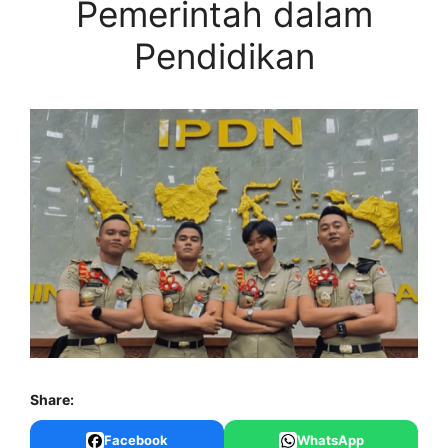
Pemerintah dalam
Pendidikan
Share:
Facebook
WhatsApp