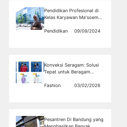
Pendidikan Profesional di
Kelas Karyawan Ma'soem
University Bandung untuk
Pekerja
Pendidikan
09/09/2024
Konveksi Seragam: Solusi
Tepat untuk Beragam
Kebutuhan Busana Formal
dan Custom
Fashion
03/02/2026
Pesantren Di Bandung yang
Menghasilkan Banyak