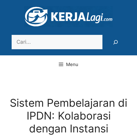
Langsung
ke
isi
Search
Menu
Sistem Pembelajaran di
IPDN: Kolaborasi
dengan Instansi