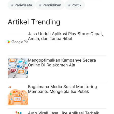
Pariwisata
Pendidikan
Politik
Artikel Trending
Jasa Unduh Aplikasi Play Store: Cepat,
Aman, dan Tanpa Ribet
Mengoptimalkan Kampanye Secara
Online Di Rajakomen Aja
Bagaimana Media Sosial Monitoring
Membantu Mengelola Isu Publik
Auto Viral! Jasa Like Aplikasi Terbaik