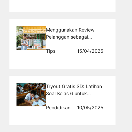
Menggunakan Review
Pelanggan sebagai
Kekuatan SEO Bisnis Lokal
Tips
15/04/2025
Tryout Gratis SD: Latihan
Soal Kelas 6 untuk
Persiapan Ujian Sekolah
Berstandar
Pendidikan
10/05/2025