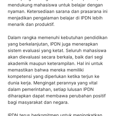
mendukung mahasiswa untuk belajar dengan
nyaman. Ketersediaan sarana dan prasarana ini
menjadikan pengalaman belajar di IPDN lebih
menarik dan produktif.
Dalam rangka memenuhi kebutuhan pendidikan
yang berkelanjutan, IPDN juga menerapkan
sistem evaluasi yang ketat. Seluruh mahasiswa
akan dievaluasi secara berkala, baik dari segi
akademik maupun keterampilan. Hal ini untuk
memastikan bahwa mereka memiliki
kompetensi yang diperlukan ketika terjun ke
dunia kerja. Mengingat perannya yang vital
dalam pemerintahan, setiap lulusan IPDN
diharapkan dapat membawa perubahan positif
bagi masyarakat dan negara.
IPDN terus berkomitmen untuk meningkatkan