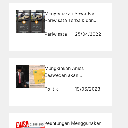
Menyediakan Sewa Bus
Pariwisata Terbaik dan
Terpercaya
Pariwisata
25/04/2022
Mungkinkah Anies
Baswedan akan
Membebaskan PBB bagi
Kalangan Tertentu seperti
Politik
19/06/2023
di Jakarta?
Keuntungan Menggunakan