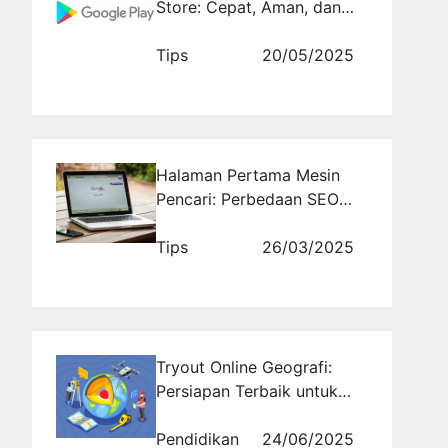
Store: Cepat, Aman, dan
Tanpa Ribet
Tips
20/05/2025
Halaman Pertama Mesin
Pencari: Perbedaan SEO
On-Page dan Off-Page
dalam Meningkatkan
Tips
26/03/2025
Peringkat
Tryout Online Geografi:
Persiapan Terbaik untuk
UTBK
Pendidikan
24/06/2025