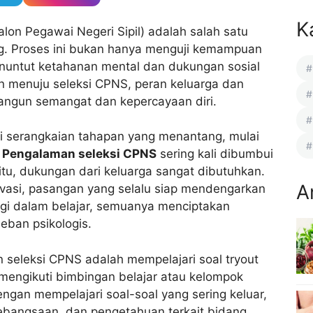
K
lon Pegawai Negeri Sipil) adalah salah satu
. Proses ini bukan hanya menguji kemampuan
nuntut ketahanan mental dan dukungan sosial
an menuju seleksi CPNS, peran keluarga dan
angun semangat dan kepercayaan diri.
ni serangkaian tahapan yang menantang, mulai
.
Pengalaman seleksi CPNS
sering kali dibumbui
itu, dukungan dari keluarga sangat dibutuhkan.
A
vasi, pasangan yang selalu siap mendengarkan
gi dalam belajar, semuanya menciptakan
eban psikologis.
n seleksi CPNS adalah mempelajari soal tryout
mengikuti bimbingan belajar atau kelompok
ngan mempelajari soal-soal yang sering keluar,
bangsaan, dan pengetahuan terkait bidang