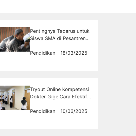
Pentingnya Tadarus untuk
Siswa SMA di Pesantren
Al Masoem
Pendidikan
18/03/2025
Tryout Online Kompetensi
Dokter Gigi: Cara Efektif
Menghadapi Ujian dengan
Persiapan Mental yang
Pendidikan
10/06/2025
Matang