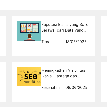
Reputasi Bisnis yang Solid
Berawal dari Data yang
Terpadu
Tips
18/03/2025
Meningkatkan Visibilitas
Bisnis Olahraga dan
Fitness Anda Melalui
Strategi Digital yang
Kesehatan
08/06/2025
Efektif