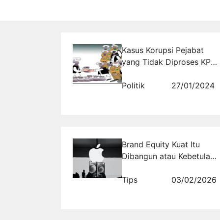
Kasus Korupsi Pejabat
yang Tidak Diproses KPK
di Jaman Jokowi
Politik
27/01/2024
Brand Equity Kuat Itu
Dibangun atau Kebetulan
Kamu Masih Yakin
Pelanggan Datang Sendiri
Tips
03/02/2026