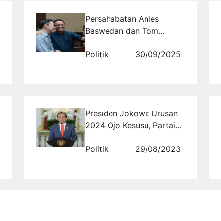
Persahabatan Anies
Baswedan dan Tom
Lembong Menarik
Perhatian Publik
Politik
30/09/2025
Presiden Jokowi: Urusan
2024 Ojo Kesusu, Partai
Politik Masih Ngalor
Ngidul
Politik
29/08/2023