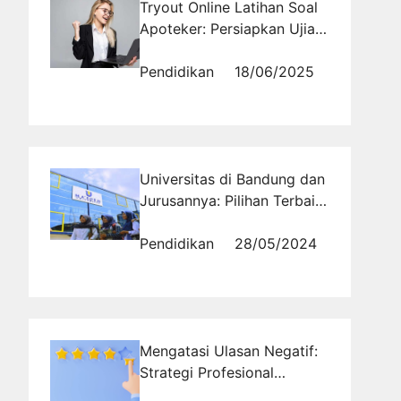
Tryout Online Latihan Soal
Apoteker: Persiapkan Ujian
dengan Cerdas
Pendidikan
18/06/2025
Universitas di Bandung dan
Jurusannya: Pilihan Terbaik
untuk Pendidikan
Berkualitas
Pendidikan
28/05/2024
Mengatasi Ulasan Negatif:
Strategi Profesional
Menaikkan Rating Aplikasi