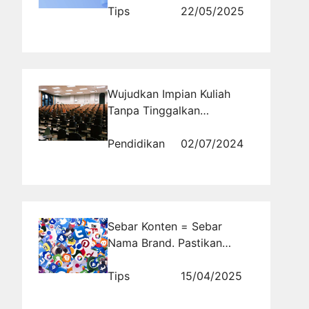
Tips
22/05/2025
Wujudkan Impian Kuliah
Tanpa Tinggalkan
Pekerjaan di Ma'soem
University
Pendidikan
02/07/2024
Sebar Konten = Sebar
Nama Brand. Pastikan
Kamu Ada di Radar Audiens
Tips
15/04/2025