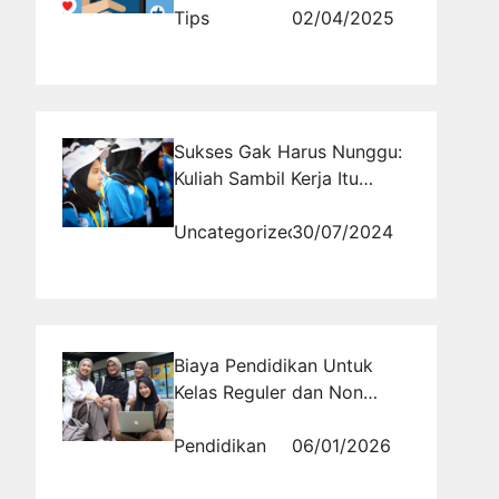
Tips
02/04/2025
Sukses Gak Harus Nunggu:
Kuliah Sambil Kerja Itu
Keren
Uncategorized
30/07/2024
Biaya Pendidikan Untuk
Kelas Reguler dan Non
Reguler Per Semester
Sekitar 5,5 Juta Untuk
Pendidikan
06/01/2026
Bimbingan dan Konseling