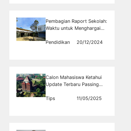
Pembagian Raport Sekolah:
Waktu untuk Menghargai
Usaha dan Proses Belajar
Pendidikan
20/12/2024
Calon Mahasiswa Ketahui
Update Terbaru Passing
Grade SNBT UI 2026 untuk
Semua Jurusan
Tips
11/05/2025