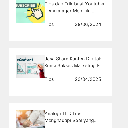
Tips dan Trik buat Youtuber
Pemula agar Memiliki
Banyak Viewer dan
Subscriber di Youtube
Tips
28/06/2024
Jasa Share Konten Digital:
Kunci Sukses Marketing Era
Digital
Tips
23/04/2025
Analogi TIU: Tips
Menghadapi Soal yang
Menjebak