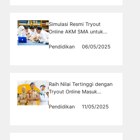
Simulasi Resmi Tryout
Online AKM SMA untuk
Asesmen Nasional 2025
Pendidikan
06/05/2025
Raih Nilai Tertinggi dengan
Tryout Online Masuk
Sekolah Kedinasan Berbasis
CBT Nasional
Pendidikan
11/05/2025