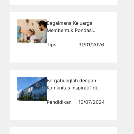
Bagaimana Keluarga
Membentuk Pondasi
Pendidikan Islam yang
Melekat Seumur Hidup?
Tips
31/01/2026
Bergabunglah dengan
Komunitas Inspiratif di
Ma'soem University: Raih
Mimpi dan Kontribusimu
Pendidikan
10/07/2024
untuk Bangsa