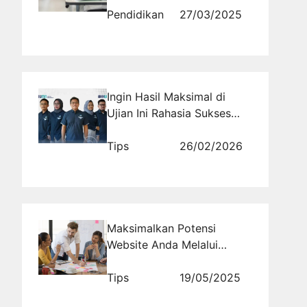
Pendidikan
27/03/2025
Ingin Hasil Maksimal di
Ujian Ini Rahasia Sukses
Tembus Tes Kemampuan
Ekonomi BUMN
Tips
26/02/2026
Maksimalkan Potensi
Website Anda Melalui
Strategi Guest Post yang
Efektif
Tips
19/05/2025