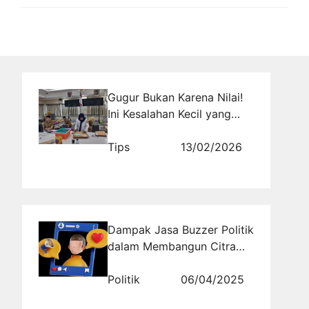
Gugur Bukan Karena Nilai!
Ini Kesalahan Kecil yang
Bisa Menghancurkan
Peluang CPNS
Tips
13/02/2026
Dampak Jasa Buzzer Politik
dalam Membangun Citra
Positif Kandidat
Politik
06/04/2025