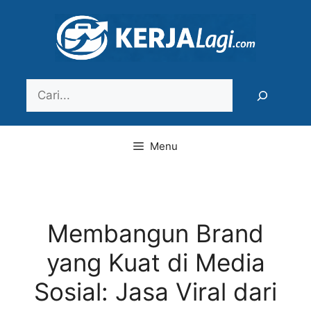
Langsung
ke
isi
Search
Menu
Membangun Brand
yang Kuat di Media
Sosial: Jasa Viral dari