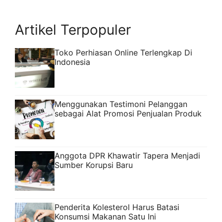
Artikel Terpopuler
Toko Perhiasan Online Terlengkap Di
Indonesia
Menggunakan Testimoni Pelanggan
sebagai Alat Promosi Penjualan Produk
Anggota DPR Khawatir Tapera Menjadi
Sumber Korupsi Baru
Penderita Kolesterol Harus Batasi
Konsumsi Makanan Satu Ini