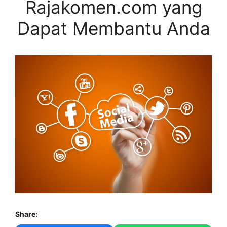
Rajakomen.com yang
Dapat Membantu Anda
Share: