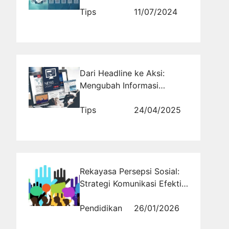
menggunakan Website
Tips
11/07/2024
Dari Headline ke Aksi:
Mengubah Informasi
Menjadi Langkah Strategis
Tips
24/04/2025
Rekayasa Persepsi Sosial:
Strategi Komunikasi Efektif
untuk Menangkan Opini
Publik di Era Media Baru
Pendidikan
26/01/2026