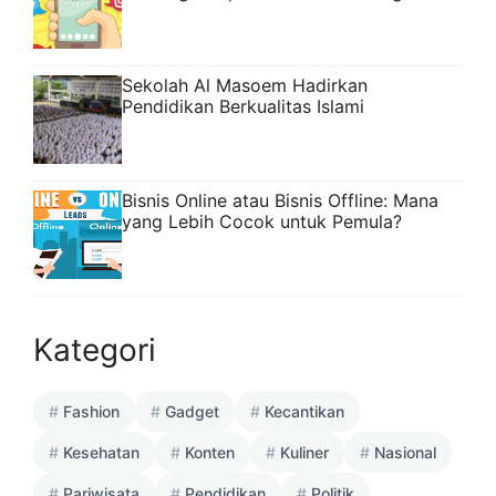
Sekolah Al Masoem Hadirkan
Pendidikan Berkualitas Islami
Bisnis Online atau Bisnis Offline: Mana
yang Lebih Cocok untuk Pemula?
Kategori
Fashion
Gadget
Kecantikan
Kesehatan
Konten
Kuliner
Nasional
Pariwisata
Pendidikan
Politik