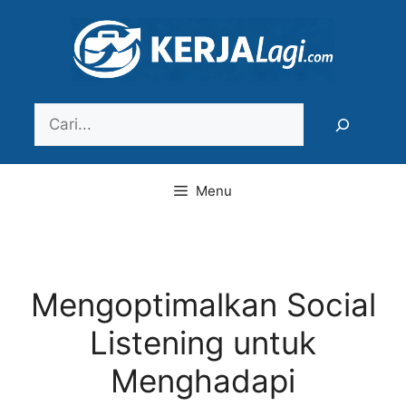
Langsung
ke
isi
Search
Menu
Mengoptimalkan Social
Listening untuk
Menghadapi