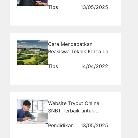
Tips
13/05/2025
Cara Mendapatkan
Beasiswa Teknik Korea dan
Studi Di Korea Selatan
Bersama Schoters
Tips
14/04/2022
Website Tryout Online
SNBT Terbaik untuk
Pemula: Panduan Belajar
Efektif dari Nol
Pendidikan
13/05/2025