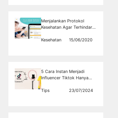
Menjalankan Protokol
Kesehatan Agar Terhindar
dari Berbagai Macam
Penyakit Lebih Mudah
Kesehatan
15/06/2020
dengan Mengunjungi
SehatQ.com
5 Cara Instan Menjadi
Influencer Tiktok Hanya
Dalam Waktu 1 Bulan
Tips
23/07/2024