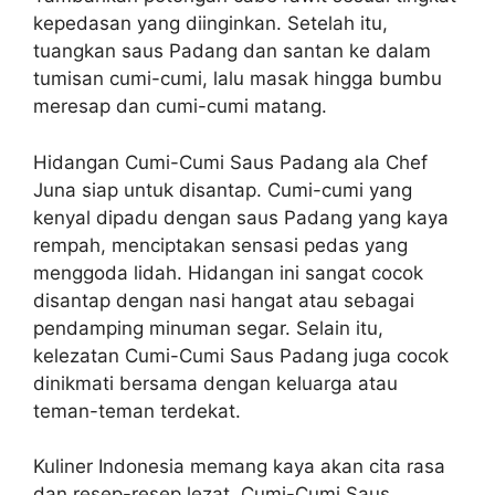
kepedasan yang diinginkan. Setelah itu,
tuangkan saus Padang dan santan ke dalam
tumisan cumi-cumi, lalu masak hingga bumbu
meresap dan cumi-cumi matang.
Hidangan Cumi-Cumi Saus Padang ala Chef
Juna siap untuk disantap. Cumi-cumi yang
kenyal dipadu dengan saus Padang yang kaya
rempah, menciptakan sensasi pedas yang
menggoda lidah. Hidangan ini sangat cocok
disantap dengan nasi hangat atau sebagai
pendamping minuman segar. Selain itu,
kelezatan Cumi-Cumi Saus Padang juga cocok
dinikmati bersama dengan keluarga atau
teman-teman terdekat.
Kuliner Indonesia memang kaya akan cita rasa
dan resep-resep lezat. Cumi-Cumi Saus