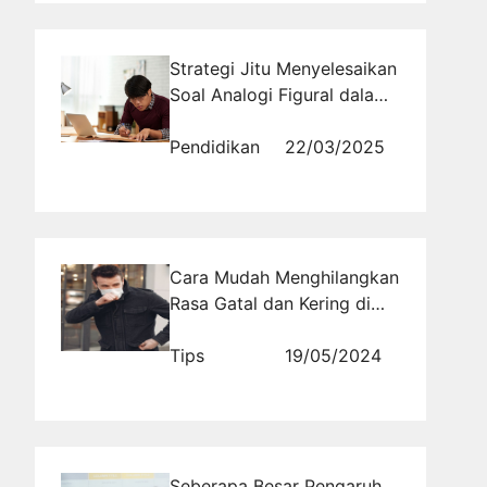
Strategi Jitu Menyelesaikan
Soal Analogi Figural dalam
Waktu Singkat
Pendidikan
22/03/2025
Cara Mudah Menghilangkan
Rasa Gatal dan Kering di
Tenggorokan
Tips
19/05/2024
Seberapa Besar Pengaruh