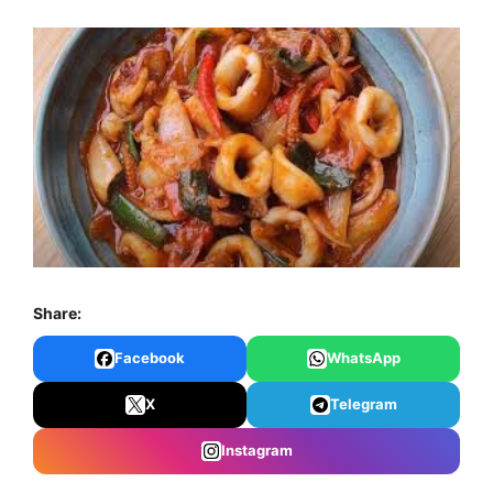
Share:
Facebook
WhatsApp
X
Telegram
Instagram