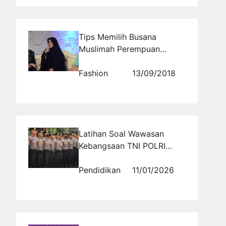
Tips Memilih Busana
Muslimah Perempuan
YÐ°ng BÐ°Ñ–k
Fashion
13/09/2018
Latihan Soal Wawasan
Kebangsaan TNI POLRI
untuk Memperkuat
Nasionalisme dan
Pendidikan
11/01/2026
Pemahaman Nilai Dasar
Negara