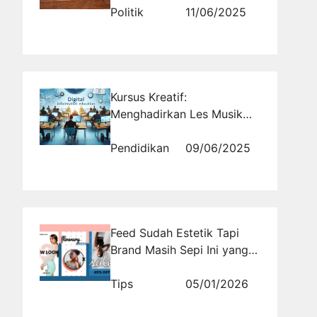
Barat VII: Dari Bisnis hingga
Politik
11/06/2025
Politik
Kursus Kreatif:
Menghadirkan Les Musik
yang Membentuk Karakter
Anak
Pendidikan
09/06/2025
Feed Sudah Estetik Tapi
Brand Masih Sepi Ini yang
Sering Terlewat Saat
Bangun Instagram
Tips
05/01/2026