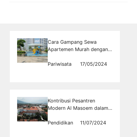
Cara Gampang Sewa
Apartemen Murah dengan
Fasilitas Lengkap
Pariwisata
17/05/2024
Kontribusi Pesantren
Modern Al Masoem dalam
Pendidikan Agama Islam di
Indonesia
Pendidikan
11/07/2024