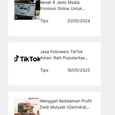
Kenali 8 Jenis Media
Promosi Online Untuk
Mengiklankan Komunitas
Anda
Tips
31/05/2024
Jasa Followers TikTok
Aman: Raih Popularitas
dengan Rajakomen.com
Tips
18/05/2025
Menggali Kedalaman Profil
Dedi Mulyadi (Gerindra)
Daerah Pemilihan Jawa