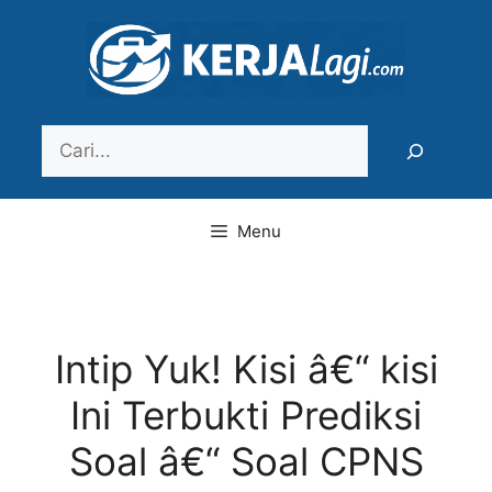
Langsung
ke
isi
Search
Menu
Intip Yuk! Kisi â€“ kisi
Ini Terbukti Prediksi
Soal â€“ Soal CPNS