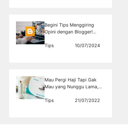
Begini Tips Menggiring
Opini dengan Blogger!
Dijamin Viral
Tips
10/07/2024
Mau Pergi Haji Tapi Gak
Mau yang Nunggu Lama,
Yuk Siapkan Tabungan Haji
Sejak Dini
Tips
21/07/2022