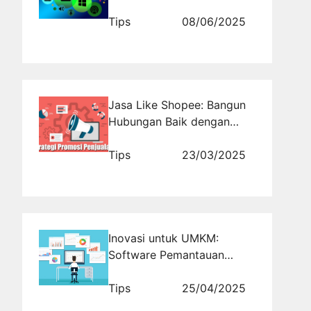
Manfaatnya
Tips
08/06/2025
Jasa Like Shopee: Bangun
Hubungan Baik dengan
Pembeli Potensial
Tips
23/03/2025
Inovasi untuk UMKM:
Software Pemantauan
Bisnis Gratis yang Sudah
Terbukti
Tips
25/04/2025