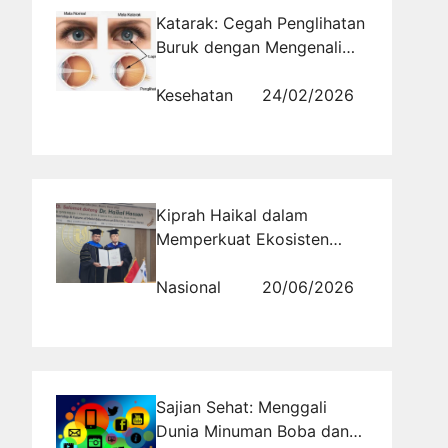
Katarak: Cegah Penglihatan
Buruk dengan Mengenali
Risiko dan Pengobatan
yang Tepat
Kesehatan
24/02/2026
Kiprah Haikal dalam
Memperkuat Ekosisten
Halal Mendapatkan Gelar
Profesor Emeritus dari Silla
Nasional
20/06/2026
University
Sajian Sehat: Menggali
Dunia Minuman Boba dan