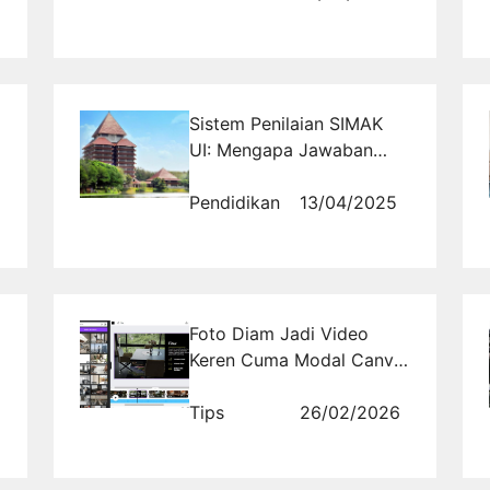
Sistem Penilaian SIMAK
UI: Mengapa Jawaban
Kosong Lebih Baik
daripada Salah?
Pendidikan
13/04/2025
Foto Diam Jadi Video
Keren Cuma Modal Canva!
Berani Coba Sekarang?
Tips
26/02/2026