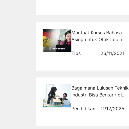
Manfaat Kursus Bahasa
Asing untuk Otak Lebih
Cerdas dan Wawasan
Luas
Tips
26/11/2021
Bagaimana Lulusan Teknik
Industri Bisa Berkarir di
Bidang Supply Chain
Global?
Pendidikan
11/12/2025