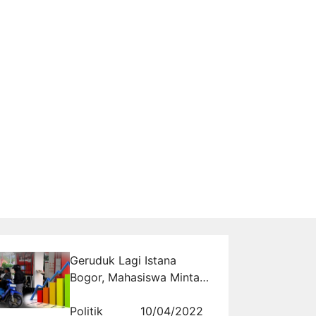
Geruduk Lagi Istana
Bogor, Mahasiswa Minta
Presiden Jokowi Kaji
Ulang Kenaikan BBM dan
Politik
10/04/2022