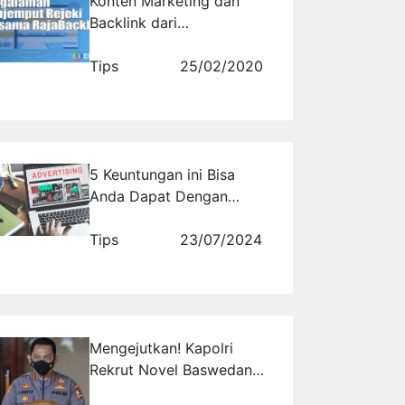
Konten Marketing dan
Backlink dari
Rajabacklink.com, Paduan
Sempurna untuk Website
Tips
25/02/2020
yang Laris Manis
5 Keuntungan ini Bisa
Anda Dapat Dengan
Online Advertising
Tips
23/07/2024
Mengejutkan! Kapolri
Rekrut Novel Baswedan
Dkk, Ini Alasannya