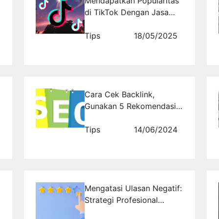
Mendapatkan Popularitas
di TikTok Dengan Jasa
Followers dari
Rajakomen.com
Tips
18/05/2025
Cara Cek Backlink,
Gunakan 5 Rekomendasi
Web Ini!
Tips
14/06/2024
Mengatasi Ulasan Negatif:
Strategi Profesional
Menaikkan Rating Aplikasi