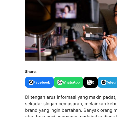
Share:
Facebook
WhatsApp
X
Teleg
Di tengah arus informasi yang makin padat
sekadar slogan pemasaran, melainkan kebu
brand yang ingin bertahan. Banyak orang m
atau frekuensi unggahan, padahal audiens ha