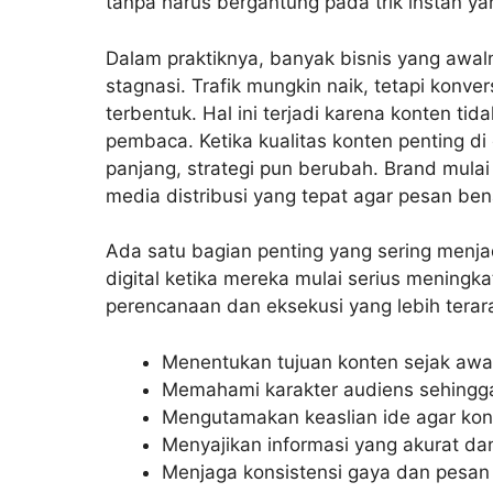
tanpa harus bergantung pada trik instan yan
Dalam praktiknya, banyak bisnis yang awal
stagnasi. Trafik mungkin naik, tetapi konv
terbentuk. Hal ini terjadi karena konten t
pembaca. Ketika kualitas konten penting di 
panjang, strategi pun berubah. Brand mulai 
media distribusi yang tepat agar pesan b
Ada satu bagian penting yang sering menjadi
digital ketika mereka mulai serius meningka
perencanaan dan eksekusi yang lebih terarah
Menentukan tujuan konten sejak awa
Memahami karakter audiens sehingga
Mengutamakan keaslian ide agar kont
Menyajikan informasi yang akurat dan
Menjaga konsistensi gaya dan pesan