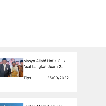
Masya Allah! Hafiz Cilik
Asal Langkat Juara 2
Lomba di Arab Saudi,
Dapat Hadiah Rp 738 Juta
Tips
25/09/2022