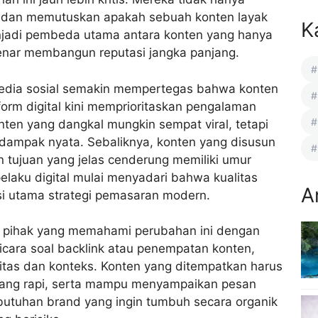
 dan memutuskan apakah sebuah konten layak
K
menjadi pembeda utama antara konten yang hanya
benar membangun reputasi jangka panjang.
edia sosial semakin mempertegas bahwa konten
form digital kini memprioritaskan pengalaman
onten yang dangkal mungkin sempat viral, tetapi
dampak nyata. Sebaliknya, konten yang disusun
n tujuan yang jelas cenderung memiliki umur
elaku digital mulai menyadari bahwa kualitas
A
asi utama strategi pemasaran modern.
tu pihak yang memahami perubahan ini dengan
bicara soal backlink atau penempatan konten,
litas dan konteks. Konten yang ditempatkan harus
r yang rapi, serta mampu menyampaikan pesan
butuhan brand yang ingin tumbuh secara organik