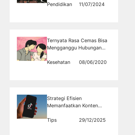
Indonesia
Pendidikan
11/07/2024
Ternyata Rasa Cemas Bisa
Mengganggu Hubungan
Suami Istri, Bagaimana
Bisa?
Kesehatan
08/06/2020
Strategi Efisien
Memanfaatkan Konten
Video Pendek untuk
Meningkatkan Brand
Tips
29/12/2025
Awareness di Era Digital