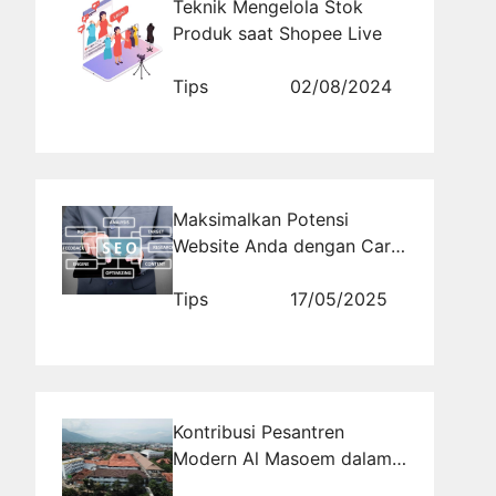
Teknik Mengelola Stok
Produk saat Shopee Live
Tips
02/08/2024
Maksimalkan Potensi
Website Anda dengan Cara
Mengoptimalkan Halaman
Website yang Tepat
Tips
17/05/2025
Kontribusi Pesantren
Modern Al Masoem dalam
Pendidikan Agama Islam di