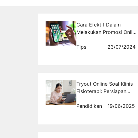
Cara Efektif Dalam
Melakukan Promosi Online
di Media Sosial
Tips
23/07/2024
Tryout Online Soal Klinis
Fisioterapi: Persiapan
yang Efektif untuk
Fisioterapis
Pendidikan
19/06/2025