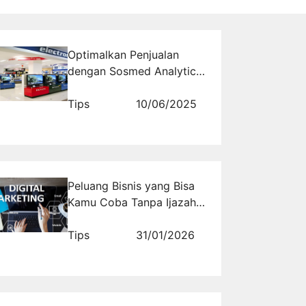
Optimalkan Penjualan
dengan Sosmed Analytics
Toko Elektronik Melalui
Rajakomen.com
Tips
10/06/2025
Peluang Bisnis yang Bisa
Kamu Coba Tanpa Ijazah
dan Tanpa Pengalaman
Tips
31/01/2026