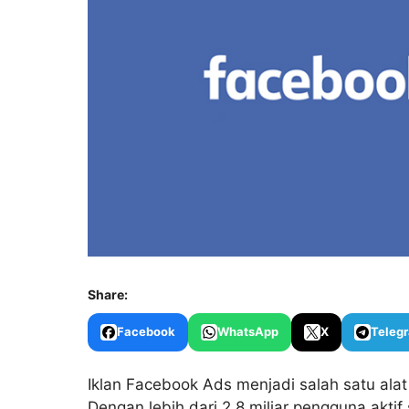
Share:
Facebook
WhatsApp
X
Teleg
Iklan Facebook Ads menjadi salah satu alat 
Dengan lebih dari 2,8 miliar pengguna akt