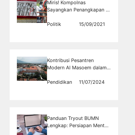
Miris! Kompolnas
Sayangkan Penangkapan 10
Mahasiswa UNS yang
Sambut Jokowi dengan
Politik
15/09/2021
Bentangan Poster Kritik
Kontribusi Pesantren
Modern Al Masoem dalam
Pendidikan Agama Islam di
Indonesia
Pendidikan
11/07/2024
Panduan Tryout BUMN
Lengkap: Persiapan Mental
dan Fisik Menjelang Hari H