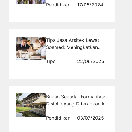
Pendidikan
17/05/2024
Tips Jasa Arsitek Lewat
Sosmed: Meningkatkan
Visibilitas dan Daya Tarik
Proyek Anda
Tips
22/06/2025
Bukan Sekadar Formalitas:
Disiplin yang Diterapkan ke
Semua Pihak
Pendidikan
03/07/2025