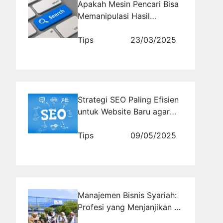
Apakah Mesin Pencari Bisa
Memanipulasi Hasil
Pencarian? Bagaimana
Filter Algoritma Bekerja?
Tips
23/03/2025
Strategi SEO Paling Efisien
untuk Website Baru agar
Cepat Dikenal
Tips
09/05/2025
Manajemen Bisnis Syariah:
Profesi yang Menjanjikan di
Ma'soem University