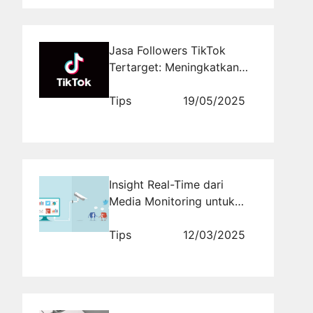
Jasa Followers TikTok
Tertarget: Meningkatkan
Popularitas Akun Anda
dengan Mudah Melalui
Tips
19/05/2025
Rajakomen.com
Insight Real-Time dari
Media Monitoring untuk
Taktik Pemasaran yang
Lebih Tajam
Tips
12/03/2025