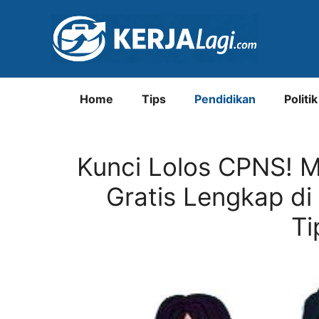
Langsung
ke
isi
Home
Tips
Pendidikan
Politik
Kunci Lolos CPNS! 
Gratis Lengkap di 
Ti