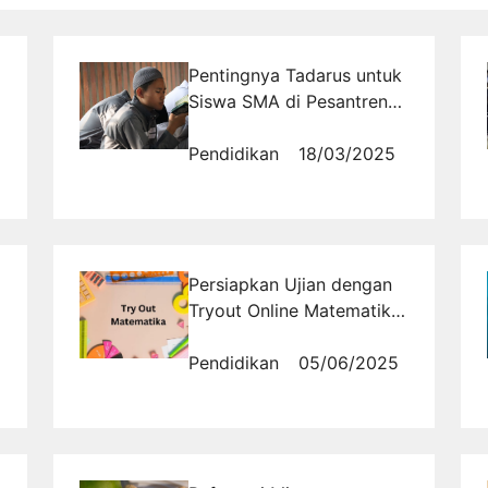
Pentingnya Tadarus untuk
Siswa SMA di Pesantren
Al Masoem
Pendidikan
18/03/2025
Persiapkan Ujian dengan
,
Tryout Online Matematika
Dasar
Pendidikan
05/06/2025