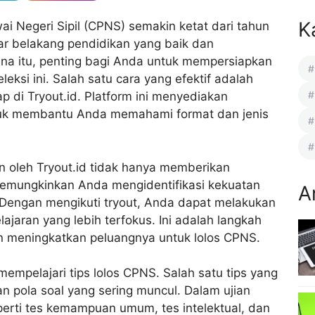
K
 Negeri Sipil (CPNS) semakin ketat dari tahun
tar belakang pendidikan yang baik dan
na itu, penting bagi Anda untuk mempersiapkan
eksi ini. Salah satu cara yang efektif adalah
ap
di Tryout.id. Platform ini menyediakan
ntuk membantu Anda memahami format dan jenis
n oleh Tryout.id tidak hanya memberikan
 memungkinkan Anda mengidentifikasi kekuatan
A
engan mengikuti tryout, Anda dapat melakukan
ajaran yang lebih terfokus. Ini adalah langkah
in meningkatkan peluangnya untuk lolos CPNS.
 mempelajari tips lolos CPNS. Salah satu tips yang
n pola soal yang sering muncul. Dalam ujian
perti tes kemampuan umum, tes intelektual, dan