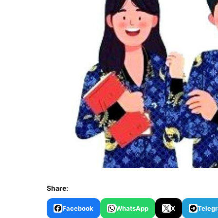
Share:
Facebook
WhatsApp
X
Teleg