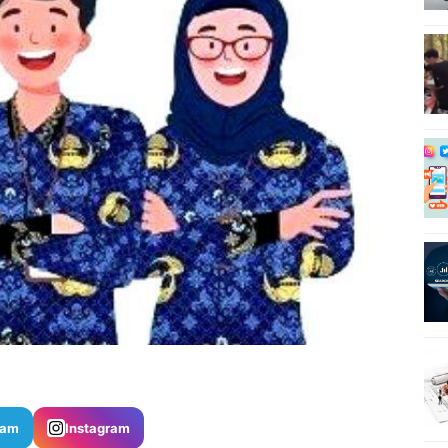
ram
Instagram