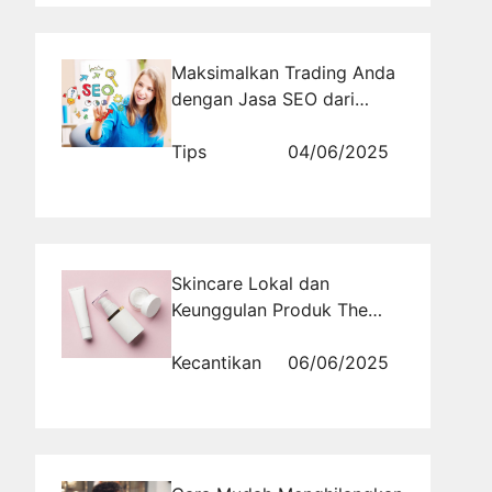
Maksimalkan Trading Anda
dengan Jasa SEO dari
Rajabacklink.com
Tips
04/06/2025
Skincare Lokal dan
Keunggulan Produk The
Originote dalam Dunia
Kecantikan
Kecantikan
06/06/2025