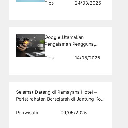
Dominasi SERP
Tips
24/03/2025
Google Utamakan
Pengalaman Pengguna,
Bukan Sekadar Kata Kunci
Tips
14/05/2025
Selamat Datang di Ramayana Hotel –
Peristirahatan Bersejarah di Jantung Kota
Tasikmalaya
Pariwisata
09/05/2025