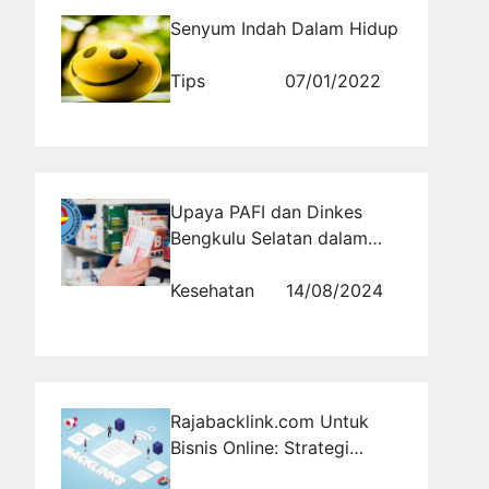
Senyum Indah Dalam Hidup
Tips
07/01/2022
Upaya PAFI dan Dinkes
Bengkulu Selatan dalam
Pengawasan Apotek dan
Toko Obat
Kesehatan
14/08/2024
Rajabacklink.com Untuk
Bisnis Online: Strategi
Backlink Berkualitas untuk