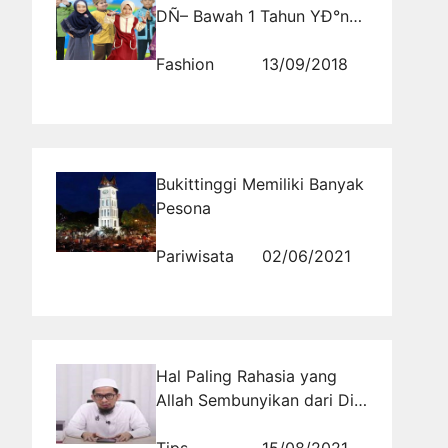
DÑ– Bawah 1 Tahun YÐ°ng
BÑ–Ñ•Ð° Jadi Pilihan
Fashion
13/09/2018
Bukittinggi Memiliki Banyak
Pesona
Pariwisata
02/06/2021
Hal Paling Rahasia yang
Allah Sembunyikan dari Diri
Manusia