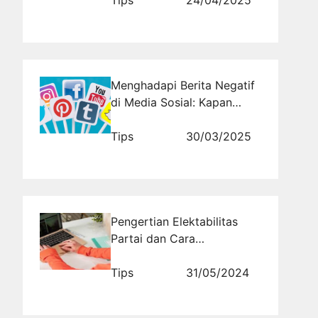
Tips
24/04/2025
Menghadapi Berita Negatif
di Media Sosial: Kapan
Harus Merespon dan Kapan
Harus Diam?
Tips
30/03/2025
Pengertian Elektabilitas
Partai dan Cara
Meningkatkannya
Tips
31/05/2024