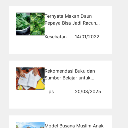
Ternyata Makan Daun
Pepaya Bisa Jadi Racun
Bagi Orang-Orang Dengan
Kondisi Ini, Anda Termasuk?
Kesehatan
14/01/2022
Rekomendasi Buku dan
Sumber Belajar untuk
Persiapan Mennghadapi
SNBT 2026
Tips
20/03/2025
Model Busana Muslim Anak