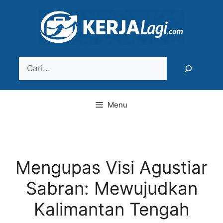
Langsung
ke
isi
Search
Menu
Mengupas Visi Agustiar
Sabran: Mewujudkan
Kalimantan Tengah