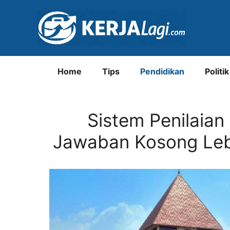
Langsung
ke
isi
Home
Tips
Pendidikan
Politik
Sistem Penilaia
Jawaban Kosong Lebi