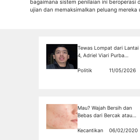
bagaimana sistem penilaian ini beroperas
ujian dan memaksimalkan peluang mereka un
Tewas Lompat dari Lantai
4, Adriel Viari Purba
Sebagai Majikan Utama
Ditetapkan Sebagai
Politik
11/05/2026
Tersangka
Mau? Wajah Bersih dan
Bebas dari Bercak atau
Flek Hitam
Kecantikan
06/02/2020