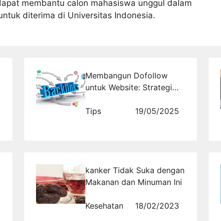
i dapat membantu calon mahasiswa unggul dalam
tuk diterima di Universitas Indonesia.
Membangun Dofollow
untuk Website: Strategi
Efektif dengan
Rajabacklink.com
Tips
19/05/2025
kanker Tidak Suka dengan
Makanan dan Minuman Ini
Kesehatan
18/02/2023