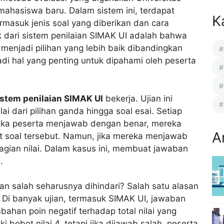
ahasiswa baru. Dalam sistem ini, terdapat
K
rmasuk jenis soal yang diberikan dan cara
ik dari sistem penilaian SIMAK UI adalah bahwa
enjadi pilihan yang lebih baik dibandingkan
di hal yang penting untuk dipahami oleh peserta
istem penilaian SIMAK UI
bekerja. Ujian ini
lai dari pilihan ganda hingga soal esai. Setiap
n jika peserta menjawab dengan benar, mereka
A
t soal tersebut. Namun, jika mereka menjawab
gian nilai. Dalam kasus ini, membuat jawaban
.
 salah seharusnya dihindari? Salah satu alasan
 Di banyak ujian, termasuk SIMAK UI, jawaban
han poin negatif terhadap total nilai yang
i bobot nilai 4, tetapi jika dijawab salah, peserta