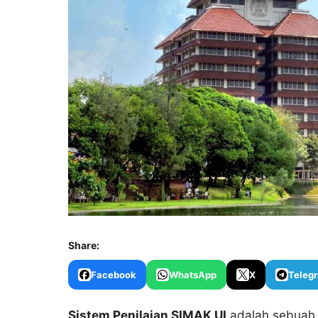
Share:
Facebook
WhatsApp
X
Teleg
Sistem Penilaian SIMAK UI
adalah sebuah 