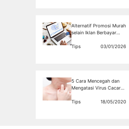
Alternatif Promosi Murah
selain Iklan Berbayar
(Ads) untuk UMKM di
Tahun 2026
Tips
03/01/2026
5 Cara Mencegah dan
Mengatasi Virus Cacar
(Smallpox)
Tips
18/05/2020