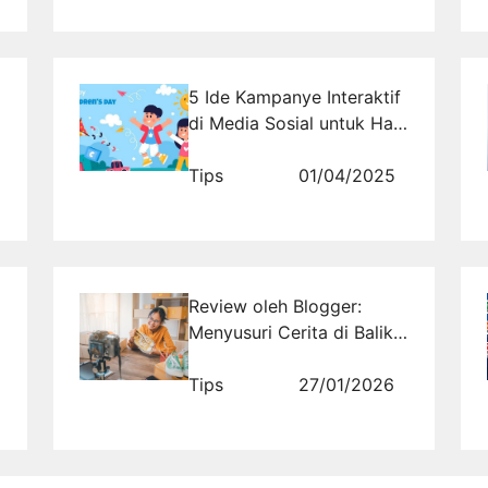
5 Ide Kampanye Interaktif
di Media Sosial untuk Hari
Anak Nasional yang
Inspiratif
Tips
01/04/2025
Review oleh Blogger:
Menyusuri Cerita di Balik
Produk
Tips
27/01/2026