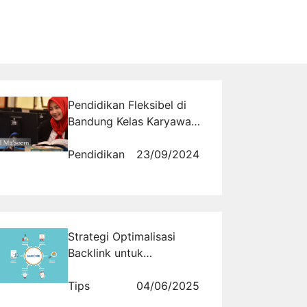
Pendidikan Fleksibel di
Bandung Kelas Karyawan
Ma'soem University untuk
Pekerja Aktif
Pendidikan
23/09/2024
Strategi Optimalisasi
Backlink untuk
Meningkatkan Bisnis
Trading Anda
Tips
04/06/2025