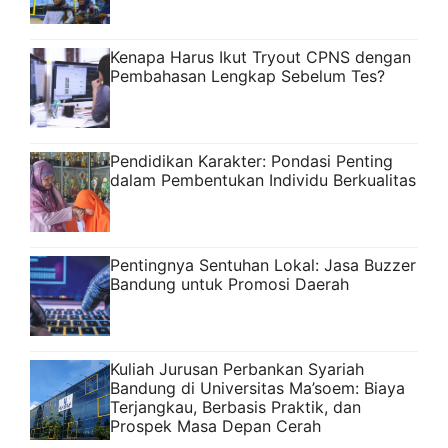
Kenapa Harus Ikut Tryout CPNS dengan
Pembahasan Lengkap Sebelum Tes?
Pendidikan Karakter: Pondasi Penting
dalam Pembentukan Individu Berkualitas
Pentingnya Sentuhan Lokal: Jasa Buzzer
Bandung untuk Promosi Daerah
Kuliah Jurusan Perbankan Syariah
Bandung di Universitas Ma’soem: Biaya
Terjangkau, Berbasis Praktik, dan
Prospek Masa Depan Cerah