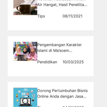
Air Hangat, Hasil Penelitian
Temukan Risiko Berbahaya!
Berikut Penjelasannya
Tips
08/11/2021
Pengembangan Karakter
Islami di Ma’soem
University: Membentuk
Identitas dan Kepribadian
Pendidikan
10/03/2025
Berkualitas
Dorong Pertumbuhan Bisnis
Online Anda dengan Jasa
SEO Website Profesional