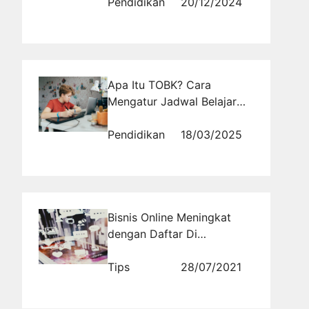
Raport di Boarding School
Pendidikan
20/12/2024
Tingkat SMA
Apa Itu TOBK? Cara
Mengatur Jadwal Belajar
Berdasarkan Hasil TOBK
Pendidikan
18/03/2025
Bisnis Online Meningkat
dengan Daftar Di
Rajakomen.com
Tips
28/07/2021