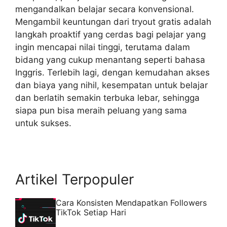
mengandalkan belajar secara konvensional.
Mengambil keuntungan dari tryout gratis adalah
langkah proaktif yang cerdas bagi pelajar yang
ingin mencapai nilai tinggi, terutama dalam
bidang yang cukup menantang seperti bahasa
Inggris. Terlebih lagi, dengan kemudahan akses
dan biaya yang nihil, kesempatan untuk belajar
dan berlatih semakin terbuka lebar, sehingga
siapa pun bisa meraih peluang yang sama
untuk sukses.
Artikel Terpopuler
Cara Konsisten Mendapatkan Followers
TikTok Setiap Hari