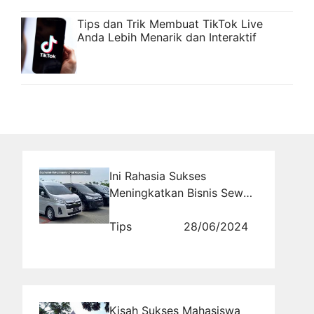
Tips dan Trik Membuat TikTok Live
Anda Lebih Menarik dan Interaktif
Ini Rahasia Sukses
Meningkatkan Bisnis Sewa
Mobil Hiace, Bis, dan
Alphard di Kota Besar
Tips
28/06/2024
Indonesia!
Kisah Sukses Mahasiswa