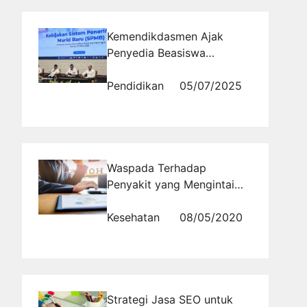
Kemendikdasmen Ajak
Penyedia Beasiswa
Kolaborasi Lewat SIMT,
Proses Seleksi Jadi Lebih
Pendidikan
05/07/2025
Efisien
Waspada Terhadap
Penyakit yang Mengintai
Karyawan Kantoran
Kesehatan
08/05/2020
Strategi Jasa SEO untuk