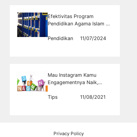
Efektivitas Program
Pendidikan Agama Islam di
Pesantren Modern Al
Masoem
Pendidikan
11/07/2024
Mau Instagram Kamu
Engagementnya Naik,
Simak Tips Berikut Ini
Tips
11/08/2021
Privacy Policy