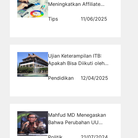
Meningkatkan Affiliate
Marketing melalui Promosi
Website Bisnis Affiliasi MLM
Tips
11/06/2025
Ujian Keterampilan ITB:
Apakah Bisa Diikuti oleh
Siswa Non-Seni?
Pendidikan
12/04/2025
Mahfud MD Menegaskan
Bahwa Perubahan UU
Harus Melalui Proses
Legislasi yang Benar
Politik
21/07/2024