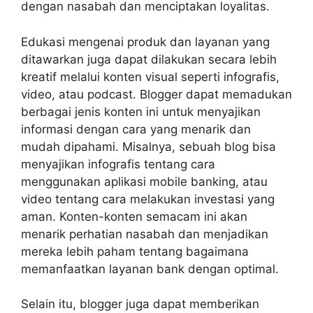
dengan nasabah dan menciptakan loyalitas.
Edukasi mengenai produk dan layanan yang
ditawarkan juga dapat dilakukan secara lebih
kreatif melalui konten visual seperti infografis,
video, atau podcast. Blogger dapat memadukan
berbagai jenis konten ini untuk menyajikan
informasi dengan cara yang menarik dan
mudah dipahami. Misalnya, sebuah blog bisa
menyajikan infografis tentang cara
menggunakan aplikasi mobile banking, atau
video tentang cara melakukan investasi yang
aman. Konten-konten semacam ini akan
menarik perhatian nasabah dan menjadikan
mereka lebih paham tentang bagaimana
memanfaatkan layanan bank dengan optimal.
Selain itu, blogger juga dapat memberikan