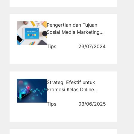
Pengertian dan Tujuan
Sosial Media Marketing
Bagi Bisnis dan Perusahaan
Tips
23/07/2024
Strategi Efektif untuk
Promosi Kelas Online
Trading di Rajakomen.com
Tips
03/06/2025