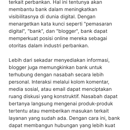
terkait perbankan. Hal ini tentunya akan
membantu bank dalam meningkatkan
visibilitasnya di dunia digital. Dengan
menargetkan kata kunci seperti "pemasaran
digital", "bank", dan "blogger", bank dapat
memperkuat posisi online mereka sebagai
otoritas dalam industri perbankan.
Lebih dari sekadar menyediakan informasi,
blogger juga memungkinkan bank untuk
terhubung dengan nasabah secara lebih
personal. Interaksi melalui kolom komentar,
media sosial, atau email dapat menciptakan
ruang diskusi yang konstruktif. Nasabah dapat
bertanya langsung mengenai produk-produk
tertentu atau memberikan masukan terkait
layanan yang sudah ada. Dengan cara ini, bank
dapat membangun hubungan yang lebih kuat