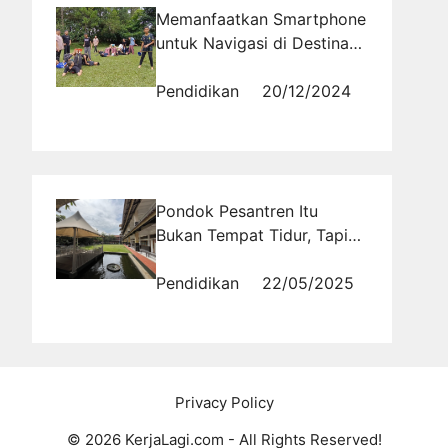
Memanfaatkan Smartphone
untuk Navigasi di Destinasi
Liburan Baru
Pendidikan
20/12/2024
Pondok Pesantren Itu
Bukan Tempat Tidur, Tapi
Tempat Tumbuh
Pendidikan
22/05/2025
Privacy Policy
© 2026 KerjaLagi.com - All Rights Reserved!